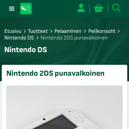
Etusivu
Tuotteet
Pelaaminen
Pelikonsolit
Nintendo DS
Nintendo 2DS punavalkoinen
/sulje
Nintendo DS
likko
/sulje
likko
Nintendo 2DS punavalkoinen
/sulje
likko