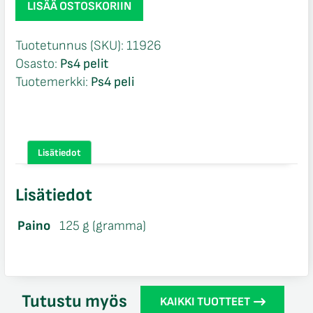
LISÄÄ OSTOSKORIIN
Legendary
Edition
Tuotetunnus (SKU):
11926
Ps4
Osasto:
Ps4 pelit
määrä
Tuotemerkki:
Ps4 peli
Lisätiedot
Lisätiedot
Paino
125 g (gramma)
Tutustu myös
KAIKKI TUOTTEET