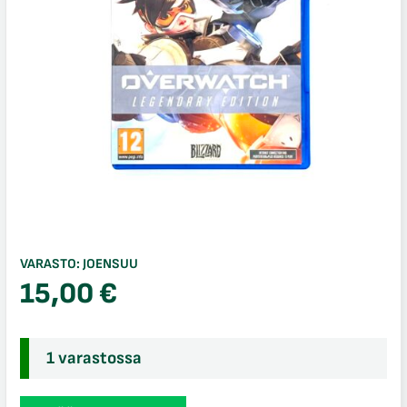
VARASTO:
JOENSUU
15,00
€
1 varastossa
Overwatch