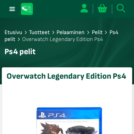
Etusivu
Tuotteet
Pelaaminen
Pelit
Ps4
pelit
Overwatch Legendary Edition Ps4
/sulje
Ps4 pelit
likko
/sulje
likko
Overwatch Legendary Edition Ps4
/sulje
likko