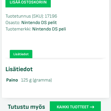
LISÄÄ OSTOSKORIIN
By
DS
Tuotetunnus (SKU):
17196
NIB
Osasto:
Nintendo DS pelit
Nintendo
Tuotemerkki:
Nintendo DS peli
DS
määrä
Lisätiedot
Lisätiedot
Paino
125 g (gramma)
Tutustu myös
KAIKKI TUOTTEET