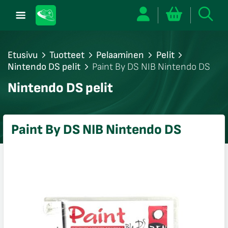
Etusivu
Tuotteet
Pelaaminen
Pelit
Nintendo DS pelit
Paint By DS NIB Nintendo DS
/sulje
Nintendo DS pelit
likko
/sulje
likko
Paint By DS NIB Nintendo DS
/sulje
likko