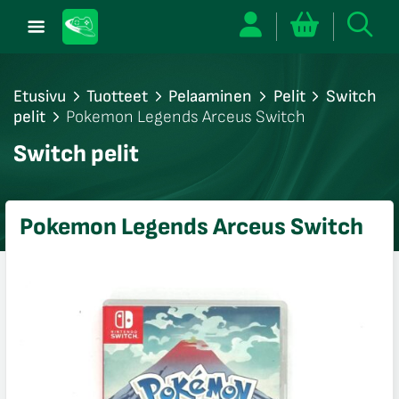
Etusivu
Tuotteet
Pelaaminen
Pelit
Switch
pelit
Pokemon Legends Arceus Switch
/sulje
Switch pelit
likko
/sulje
likko
Pokemon Legends Arceus Switch
/sulje
likko