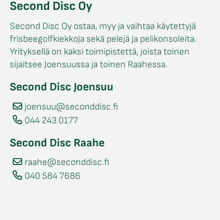
Second Disc Oy
Second Disc Oy ostaa, myy ja vaihtaa käytettyjä
frisbeegolfkiekkoja sekä pelejä ja pelikonsoleita.
Yrityksellä on kaksi toimipistettä, joista toinen
sijaitsee Joensuussa ja toinen Raahessa.
Second Disc Joensuu
joensuu@seconddisc.fi
044 243 0177
Second Disc Raahe
raahe@seconddisc.fi
040 584 7686