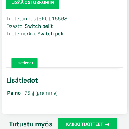
LISÄÄ OSTOSKORIIN
Legends
Z-
Tuotetunnus (SKU):
16668
A
Osasto:
Switch pelit
Switch
Tuotemerkki:
Switch peli
määrä
Lisätiedot
Lisätiedot
Paino
75 g (gramma)
Tutustu myös
KAIKKI TUOTTEET