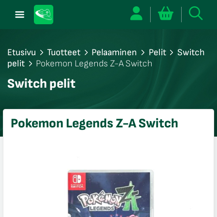
Etusivu
Tuotteet
Pelaaminen
Pelit
Switch
pelit
Pokemon Legends Z-A Switch
/sulje
Switch pelit
likko
/sulje
likko
Pokemon Legends Z-A Switch
/sulje
likko