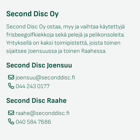
Second Disc Oy
Second Disc Oy ostaa, myy ja vaihtaa käytettyjä
frisbeegolfkiekkoja sekä pelejä ja pelikonsoleita.
Yrityksellä on kaksi toimipistettä, joista toinen
sijaitsee Joensuussa ja toinen Raahessa.
Second Disc Joensuu
joensuu@seconddisc.fi
044 243 0177
Second Disc Raahe
raahe@seconddisc.fi
040 584 7686