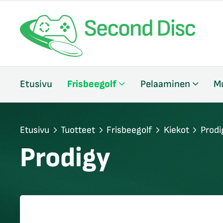
/sulje
Etusivu
Frisbeegolf
Pelaaminen
M
likko
/sulje
likko
/sulje
Etusivu
Tuotteet
Frisbeegolf
Kiekot
Prodi
likko
Prodigy