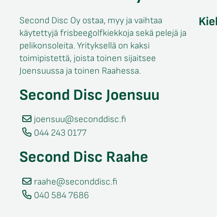
Kie
Second Disc Oy ostaa, myy ja vaihtaa
käytettyjä frisbeegolfkiekkoja sekä pelejä ja
pelikonsoleita. Yrityksellä on kaksi
toimipistettä, joista toinen sijaitsee
Joensuussa ja toinen Raahessa.
Second Disc Joensuu
joensuu@seconddisc.fi
044 243 0177
Second Disc Raahe
raahe@seconddisc.fi
040 584 7686