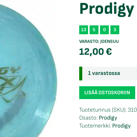
Prodigy
13
5
0
3
VARASTO:
JOENSUU
12,00
€
1 varastossa
Prodigy
LISÄÄ OSTOSKORIIN
400
D1
Tuotetunnus (SKU):
310
määrä
Osasto:
Prodigy
Tuotemerkki:
Prodigy