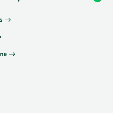
Instag
s
ine