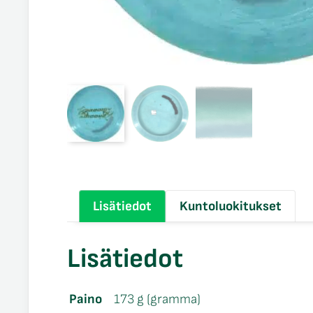
Lisätiedot
Kuntoluokitukset
Lisätiedot
Paino
173 g (gramma)