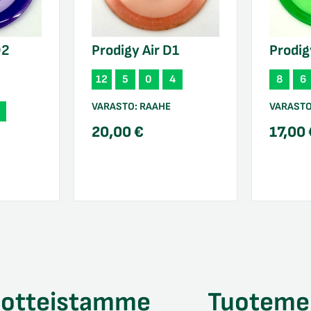
D2
Prodigy Air D1
Prodig
12
5
0
4
8
6
VARASTO:
RAAHE
VARAST
20,00
€
17,00
uotteistamme
Tuoteme