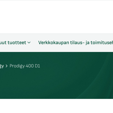
uut tuotteet
Verkkokaupan tilaus- ja toimituse
gy
Prodigy 400 D1