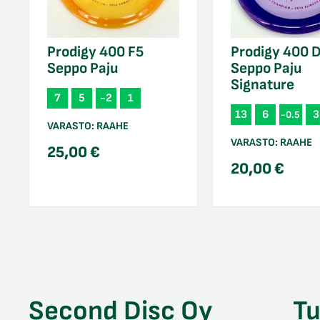
Prodigy 400 F5
Prodigy 400 
Seppo Paju
Seppo Paju
Signature
7
5
-2
1
13
6
3
-0.5
VARASTO:
RAAHE
VARASTO:
RAAHE
25,00
€
20,00
€
Second Disc Oy
T