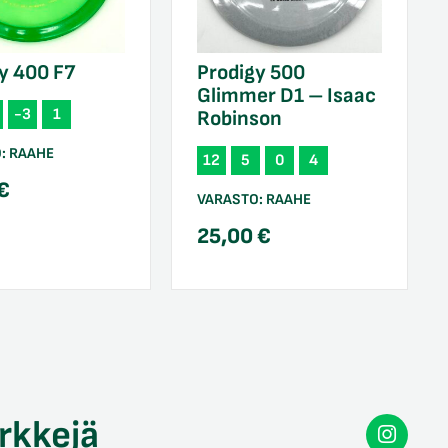
y 400 F7
Prodigy 500
Glimmer D1 – Isaac
-3
1
Robinson
O:
RAAHE
12
5
0
4
€
VARASTO:
RAAHE
25,00
€
rkkejä
Secon