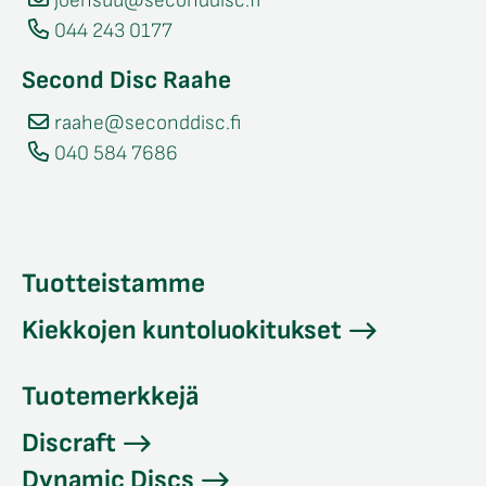
joensuu@seconddisc.fi
044 243 0177
Second Disc Raahe
raahe@seconddisc.fi
040 584 7686
Tuotteistamme
Kiekkojen kuntoluokitukset
Tuotemerkkejä
Discraft
Dynamic Discs