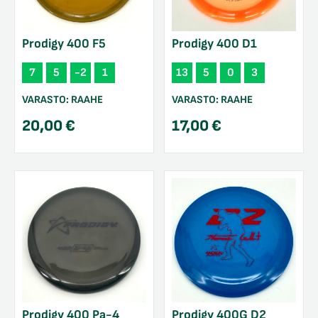
Prodigy 400 F5
Prodigy 400 D1
7
5
-2
1
13
5
0
3
VARASTO:
RAAHE
VARASTO:
RAAHE
20,00
€
17,00
€
Prodigy 400 Pa-4
Prodigy 400G D2