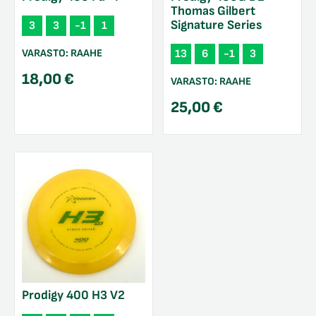
Thomas Gilbert
Signature Series
3
3
-1
1
VARASTO:
RAAHE
13
6
-1
3
18,00
€
VARASTO:
RAAHE
25,00
€
Prodigy 400 H3 V2