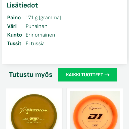
Lisätiedot
Paino
171 g (gramma)
Väri
Punainen
Kunto
Erinomainen
Tussit
Ei tussia
Tutustu myös
KAIKKI TUOTTEET