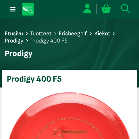
Etusivu
Tuotteet
Frisbeegolf
Kiekot
Prodigy
Prodigy 400 F5
/sulje
Prodigy
likko
/sulje
likko
Prodigy 400 F5
/sulje
likko