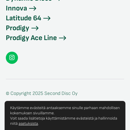
Innova
Latitude 64
Prodigy
Prodigy Ace Line
Seconddisc
Instagramissa
© Copyright 2025 Second Disc Oy
Tietosuojaseloste
Käytämme evästeitä antaaksemme sinulle parhaan mahdollisen
kokemuksen sivuillamme.
Tilaus- ja toimitusehdot
Voit saada lisätietoja käyttämistämme evästeistä ja hallinnoida
niitä
asetuksista
.