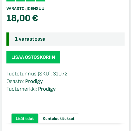
VARASTO:
JOENSUU
18,00
€
1 varastossa
Prodigy
LISÄÄ OSTOSKORIIN
400
F5
Tuotetunnus (SKU):
31072
määrä
Osasto:
Prodigy
Tuotemerkki:
Prodigy
Lisätiedot
Kuntoluokitukset