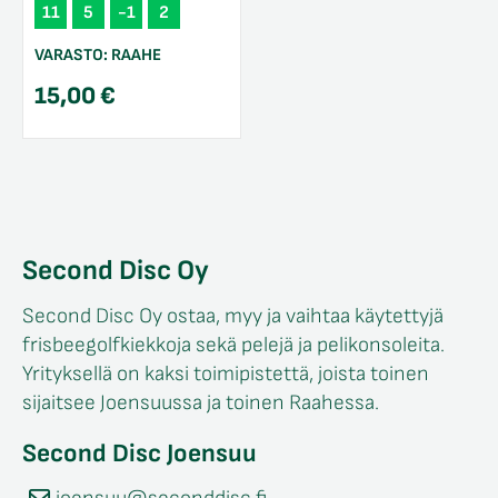
11
5
-1
2
VARASTO:
RAAHE
15,00
€
Second Disc Oy
Second Disc Oy ostaa, myy ja vaihtaa käytettyjä
frisbeegolfkiekkoja sekä pelejä ja pelikonsoleita.
Yrityksellä on kaksi toimipistettä, joista toinen
sijaitsee Joensuussa ja toinen Raahessa.
Second Disc Joensuu