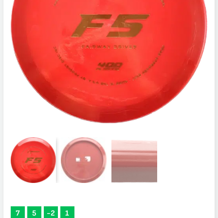
7
5
-2
1