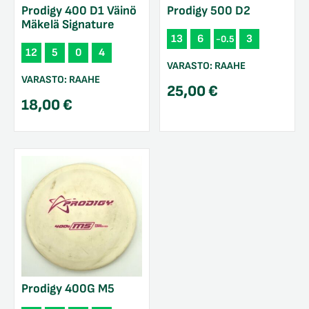
Prodigy 400 D1 Väinö
Prodigy 500 D2
Mäkelä Signature
13
6
3
-0.5
12
5
0
4
VARASTO:
RAAHE
VARASTO:
RAAHE
25,00
€
18,00
€
Prodigy 400G M5