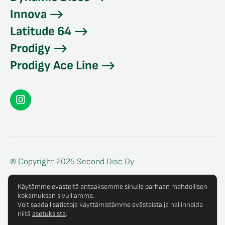
Innova
Latitude 64
Prodigy
Prodigy Ace Line
Seconddisc
Instagramissa
© Copyright 2025 Second Disc Oy
Tietosuojaseloste
Käytämme evästeitä antaaksemme sinulle parhaan mahdollisen
kokemuksen sivuillamme.
Tilaus- ja toimitusehdot
Voit saada lisätietoja käyttämistämme evästeistä ja hallinnoida
niitä
asetuksista
.