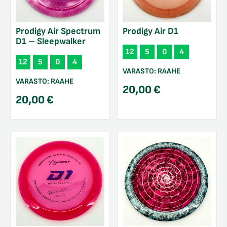
Prodigy Air Spectrum
Prodigy Air D1
D1 – Sleepwalker
12
5
0
4
12
5
0
4
VARASTO:
RAAHE
VARASTO:
RAAHE
20,00
€
20,00
€