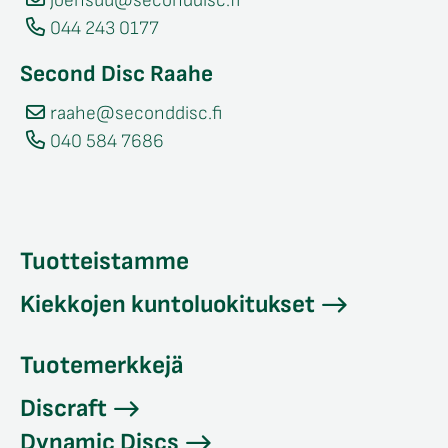
joensuu@seconddisc.fi
044 243 0177
Second Disc Raahe
raahe@seconddisc.fi
040 584 7686
Tuotteistamme
Kiekkojen kuntoluokitukset
Tuotemerkkejä
Discraft
Dynamic Discs