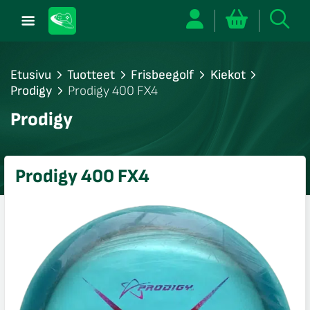
Etusivu
Tuotteet
Frisbeegolf
Kiekot
Prodigy
Prodigy 400 FX4
/sulje
Prodigy
likko
/sulje
likko
Prodigy 400 FX4
/sulje
likko