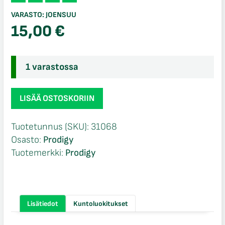
VARASTO:
JOENSUU
15,00
€
1 varastossa
Prodigy
LISÄÄ OSTOSKORIIN
400
FX4
Tuotetunnus (SKU):
31068
määrä
Osasto:
Prodigy
Tuotemerkki:
Prodigy
Lisätiedot
Kuntoluokitukset