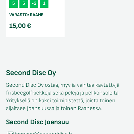
5
5
-3
1
VARASTO:
RAAHE
15,00
€
Second Disc Oy
Second Disc Oy ostaa, myy ja vaihtaa käytettyjä
frisbeegolfkiekkoja sekä pelejä ja pelikonsoleita.
Yrityksellä on kaksi toimipistettä, joista toinen
sijaitsee Joensuussa ja toinen Raahessa.
Second Disc Joensuu