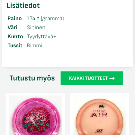
Lisätiedot
Paino
174 g (gramma)
Väri
Sininen
Kunto
Tyydyttävä+
Tussit
Rimmi
Tutustu myös
KAIKKI TUOTTEET