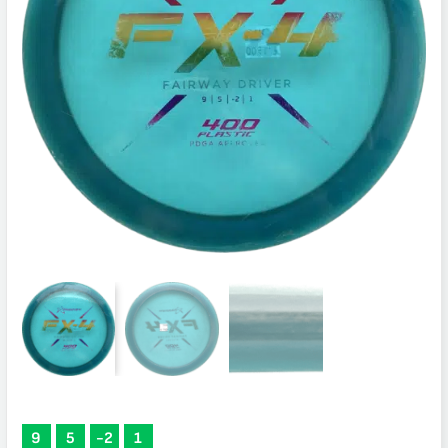
9
5
-2
1