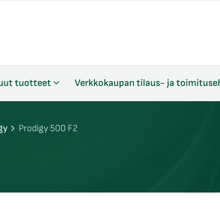
uut tuotteet
Verkkokaupan tilaus- ja toimituse
gy
Prodigy 500 F2