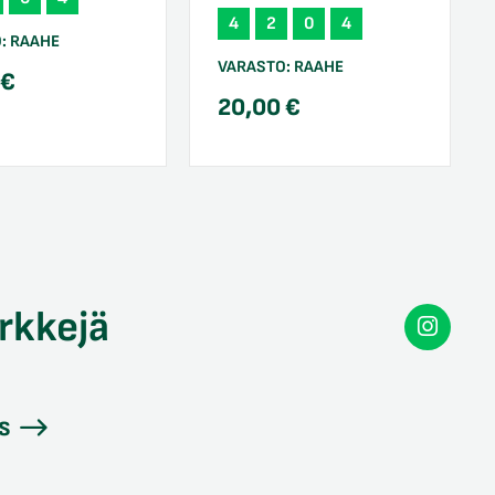
4
2
0
4
O:
RAAHE
VARASTO:
RAAHE
0
€
20,00
€
rkkejä
Secon
Instag
s