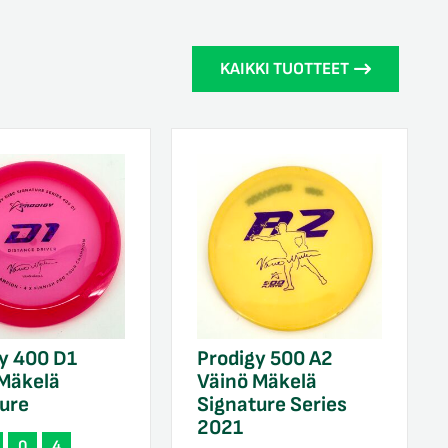
KAIKKI TUOTTEET
y 400 D1
Prodigy 500 A2
 Mäkelä
Väinö Mäkelä
ure
Signature Series
2021
0
4