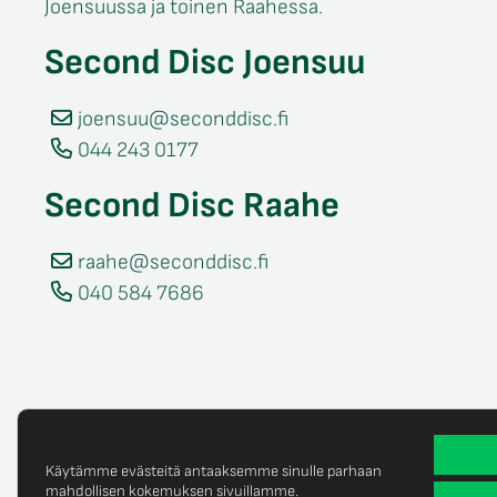
Joensuussa ja toinen Raahessa.
Second Disc Joensuu
joensuu@seconddisc.fi
044 243 0177
Second Disc Raahe
raahe@seconddisc.fi
040 584 7686
Käytämme evästeitä antaaksemme sinulle parhaan
mahdollisen kokemuksen sivuillamme.