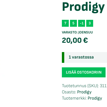
Prodigy
7
5
-1
3
VARASTO:
JOENSUU
20,00
€
1 varastossa
Prodigy
LISÄÄ OSTOSKORIIN
500
F2
Tuotetunnus (SKU):
311
määrä
Osasto:
Prodigy
Tuotemerkki:
Prodigy