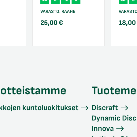
VARASTO:
RAAHE
VARAST
25,00
€
18,0
uotteistamme
Tuoteme
kkojen kuntoluokitukset
Discraft
Dynamic Disc
Innova