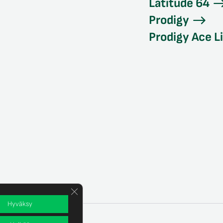
Latitude 64
Prodigy
Prodigy Ace L
Sulje evästebanneri
Hyväksy