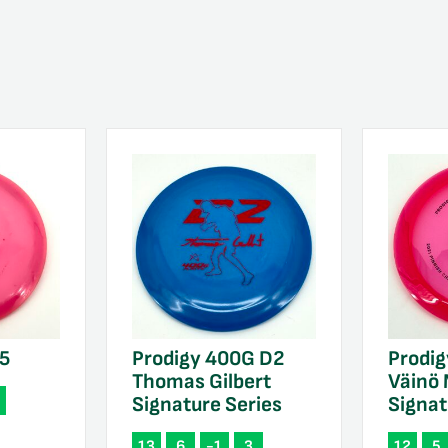
F5
Prodigy 400G D2
Prodig
Thomas Gilbert
Väinö
Signature Series
Signat
13
6
-1
3
12
5