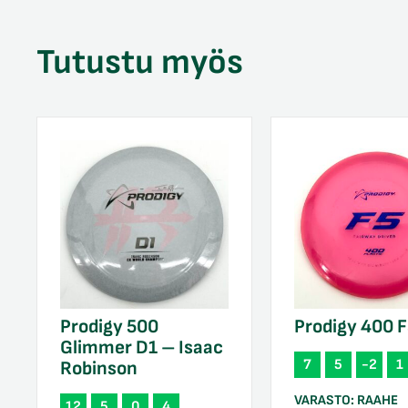
Tutustu myös
Prodigy 500
Prodigy 400 
Glimmer D1 – Isaac
7
5
-2
1
Robinson
VARASTO:
RAAHE
12
5
0
4