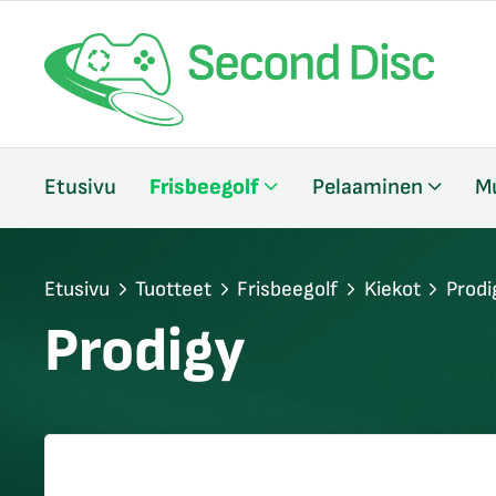
/sulje
Etusivu
Frisbeegolf
Pelaaminen
M
likko
/sulje
likko
/sulje
Etusivu
Tuotteet
Frisbeegolf
Kiekot
Prodi
likko
Prodigy