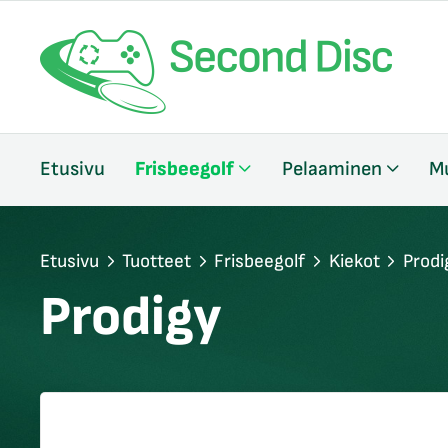
/sulje
Etusivu
Frisbeegolf
Pelaaminen
M
likko
/sulje
likko
/sulje
Etusivu
Tuotteet
Frisbeegolf
Kiekot
Prodi
likko
Prodigy