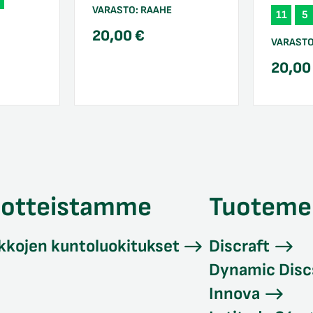
VARASTO:
RAAHE
11
5
20,00
€
VARAST
20,0
uotteistamme
Tuoteme
kkojen kuntoluokitukset
Discraft
Dynamic Disc
Innova