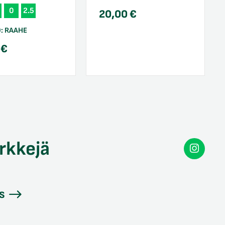
0
2.5
20,00
€
O:
RAAHE
0
€
rkkejä
Secon
Instag
s