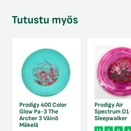
Tutustu myös
Prodigy 400 Color
Prodigy Air
Glow Pa-3 The
Spectrum D1
Archer 3 Väinö
Sleepwalker
Mäkelä
12
5
0
4