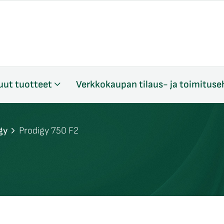
uut tuotteet
Verkkokaupan tilaus- ja toimituse
gy
Prodigy 750 F2