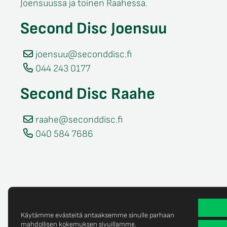
Joensuussa ja toinen Raahessa.
Second Disc Joensuu
joensuu@seconddisc.fi
044 243 0177
Second Disc Raahe
raahe@seconddisc.fi
040 584 7686
Käytämme evästeitä antaaksemme sinulle parhaan
mahdollisen kokemuksen sivuillamme.