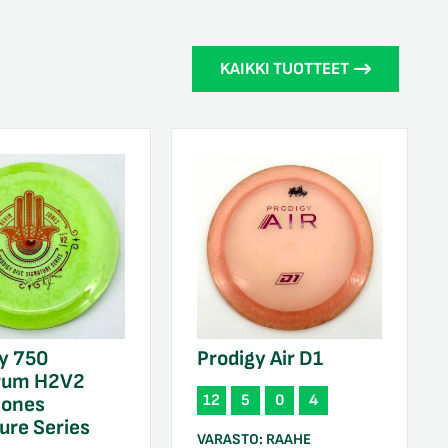
KAIKKI TUOTTEET
y 750
Prodigy Air D1
rum H2V2
12
5
0
4
Jones
ure Series
VARASTO:
RAAHE