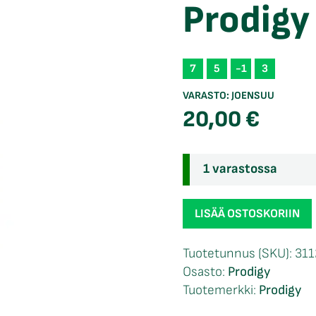
Prodigy
7
5
-1
3
VARASTO:
JOENSUU
20,00
€
1 varastossa
Prodigy
LISÄÄ OSTOSKORIIN
750
F2
Tuotetunnus (SKU):
311
määrä
Osasto:
Prodigy
Tuotemerkki:
Prodigy