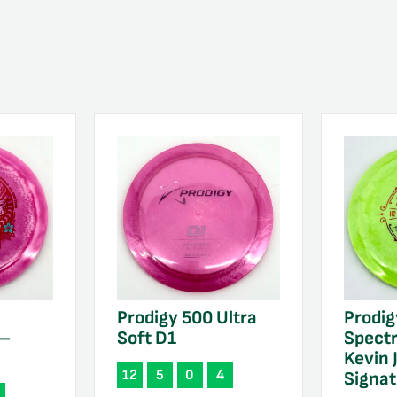
Prodigy 500 Ultra
Prodig
 –
Soft D1
Spect
Kevin 
12
5
0
4
Signat