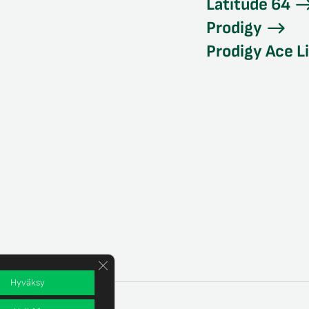
Latitude 64
Prodigy
Prodigy Ace L
Sulje evästebanneri
Hyväksy