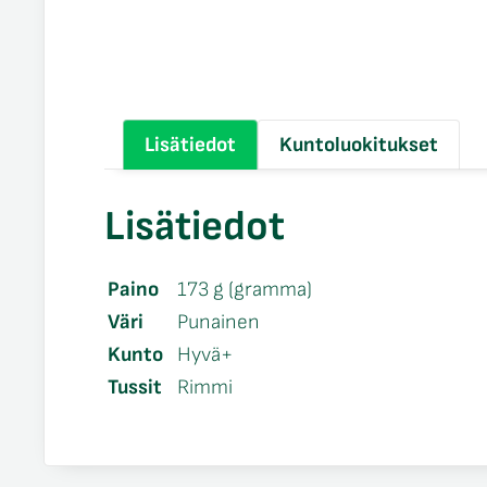
Lisätiedot
Kuntoluokitukset
Lisätiedot
Paino
173 g (gramma)
Väri
Punainen
Kunto
Hyvä+
Tussit
Rimmi