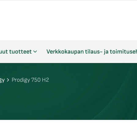
uut tuotteet
Verkkokaupan tilaus- ja toimituse
gy
Prodigy 750 H2