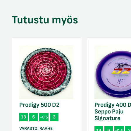
Tutustu myös
Prodigy 500 D2
Prodigy 400 
Seppo Paju
13
6
3
-0.5
Signature
VARASTO:
RAAHE
13
6
3
-0.5