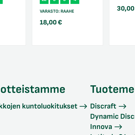
30,0
VARASTO:
RAAHE
18,00
€
uotteistamme
Tuoteme
kkojen kuntoluokitukset
Discraft
Dynamic Disc
Innova