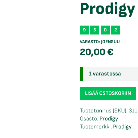
Prodigy
9
5
0
2
VARASTO:
JOENSUU
20,00
€
1 varastossa
Prodigy
LISÄÄ OSTOSKORIIN
750
H2
Tuotetunnus (SKU):
311
määrä
Osasto:
Prodigy
Tuotemerkki:
Prodigy