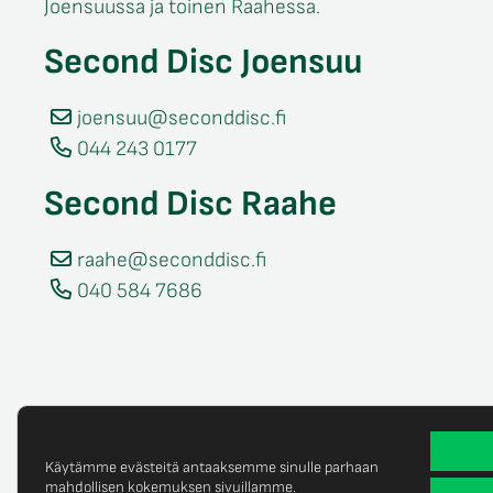
Joensuussa ja toinen Raahessa.
Second Disc Joensuu
joensuu@seconddisc.fi
044 243 0177
Second Disc Raahe
raahe@seconddisc.fi
040 584 7686
Käytämme evästeitä antaaksemme sinulle parhaan
mahdollisen kokemuksen sivuillamme.