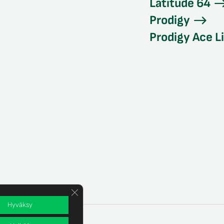
Latitude 64
Prodigy
Prodigy Ace L
Sulje evästebanneri
Hyväksy