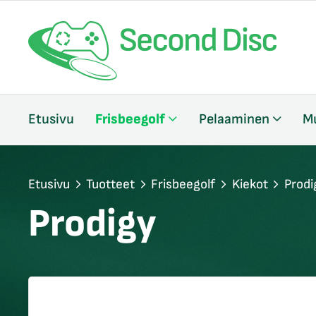
/sulje
Etusivu
Frisbeegolf
Pelaaminen
M
likko
/sulje
likko
/sulje
Etusivu
Tuotteet
Frisbeegolf
Kiekot
Prodi
likko
Prodigy