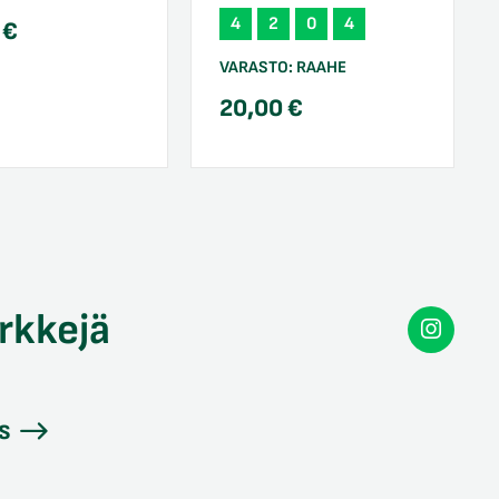
4
2
0
4
0
€
VARASTO:
RAAHE
20,00
€
rkkejä
Secon
Instag
s