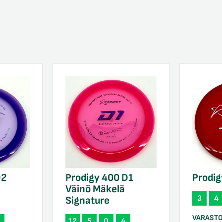
D2
Prodigy 400 D1
Prodig
Väinö Mäkelä
3
4
Signature
VARAST
12
5
0
4