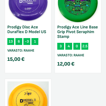
Prodigy Disc Ace
Prodigy Ace Line Base
DuraFlex D Model US
Grip Pivot Seraphim
Stamp
13
6
-3
1
3
4
0
2.5
VARASTO:
RAAHE
VARASTO:
RAAHE
15,00
€
12,00
€