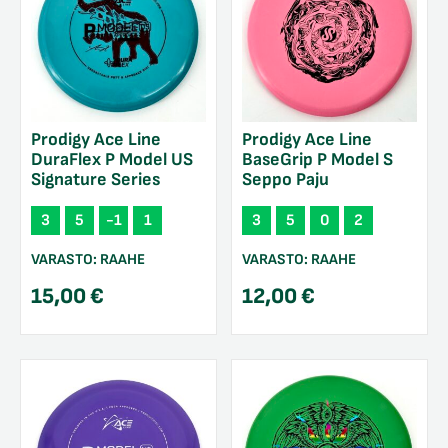
Prodigy Ace Line
Prodigy Ace Line
DuraFlex P Model US
BaseGrip P Model S
Signature Series
Seppo Paju
3
5
-1
1
3
5
0
2
VARASTO:
RAAHE
VARASTO:
RAAHE
15,00
€
12,00
€