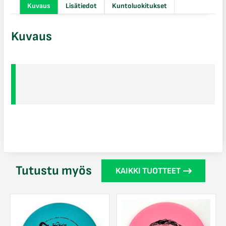
määrä
Kuvaus
Lisätiedot
Kuntoluokitukset
Kuvaus
Tutustu myös
KAIKKI TUOTTEET