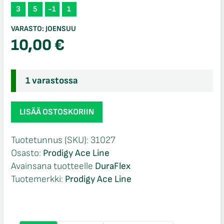
3
5
-1
1
VARASTO:
JOENSUU
10,00
€
1 varastossa
Prodigy
LISÄÄ OSTOSKORIIN
Ace
Line
Tuotetunnus (SKU):
31027
DuraFlex
Osasto:
Prodigy Ace Line
DuraFlex
Avainsana tuotteelle
DuraFlex
P
Tuotemerkki:
Prodigy Ace Line
Model
US
valkoinen