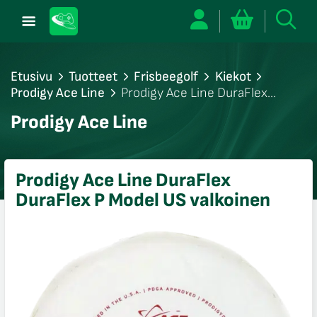
Etusivu
Tuotteet
Frisbeegolf
Kiekot
Prodigy Ace Line
Prodigy Ace Line DuraFlex
DuraFlex P Model US valkoinen
/sulje
Prodigy Ace Line
likko
/sulje
likko
Prodigy Ace Line DuraFlex
/sulje
DuraFlex P Model US valkoinen
likko