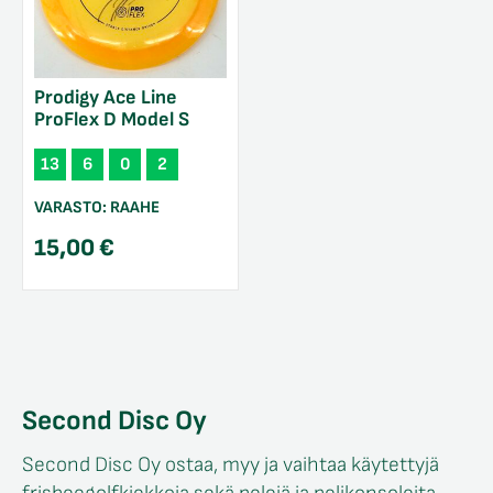
Prodigy Ace Line
ProFlex D Model S
13
6
0
2
VARASTO:
RAAHE
15,00
€
Second Disc Oy
Second Disc Oy ostaa, myy ja vaihtaa käytettyjä