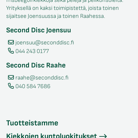
frisbeegolfkiekkoja sekä pelejä ja pelikonsoleita.
Yrityksellä on kaksi toimipistettä, joista toinen
sijaitsee Joensuussa ja toinen Raahessa.
Second Disc Joensuu
joensuu@seconddisc.fi
044 243 0177
Second Disc Raahe
raahe@seconddisc.fi
040 584 7686
Tuotteistamme
Kiekkojen kuntoluokitukset