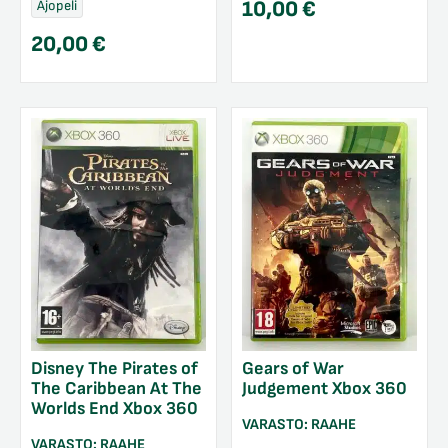
10,00
€
Ajopeli
20,00
€
Disney The Pirates of
Gears of War
The Caribbean At The
Judgement Xbox 360
Worlds End Xbox 360
VARASTO:
RAAHE
VARASTO:
RAAHE