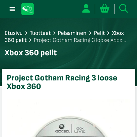
Etusivu
Tuotteet
Pelaaminen
Pelit
Xbox
360 pelit
Project Gotham Racing 3 loose Xbox
360
/sulje
Xbox 360 pelit
likko
/sulje
likko
Project Gotham Racing 3 loose
/sulje
Xbox 360
likko