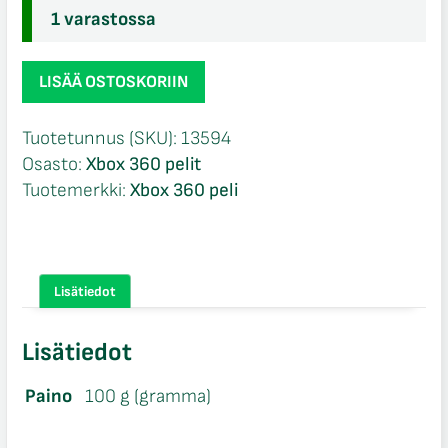
1 varastossa
Project
LISÄÄ OSTOSKORIIN
Gotham
Racing
Tuotetunnus (SKU):
13594
3
Osasto:
Xbox 360 pelit
loose
Tuotemerkki:
Xbox 360 peli
Xbox
360
määrä
Lisätiedot
Lisätiedot
Paino
100 g (gramma)