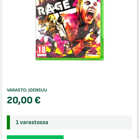
VARASTO:
JOENSUU
20,00
€
1 varastossa
Rage