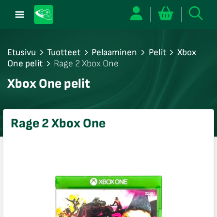
Etusivu
Tuotteet
Pelaaminen
Pelit
Xbox
One pelit
Rage 2 Xbox One
/sulje
Xbox One pelit
likko
/sulje
likko
Rage 2 Xbox One
/sulje
likko