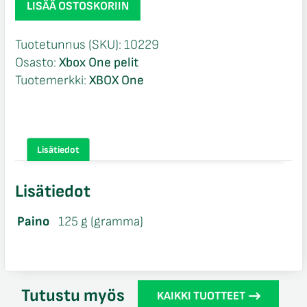
LISÄÄ OSTOSKORIIN
2
Xbox
Tuotetunnus (SKU):
10229
One
Osasto:
Xbox One pelit
määrä
Tuotemerkki:
XBOX One
Lisätiedot
Lisätiedot
Paino
125 g (gramma)
Tutustu myös
KAIKKI TUOTTEET