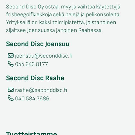
Second Disc Oy ostaa, myy ja vaihtaa käytettyjä
frisbeegolfkiekkoja sekä pelejä ja pelikonsoleita.
Yrityksellä on kaksi toimipistettä, joista toinen
sijaitsee Joensuussa ja toinen Raahessa.
Second Disc Joensuu
joensuu@seconddisc.fi
044 243 0177
Second Disc Raahe
raahe@seconddisc.fi
040 584 7686
Tuotteistamme