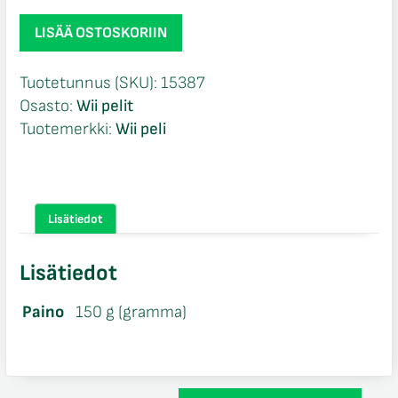
Raving
LISÄÄ OSTOSKORIIN
Rabbids
Party
Tuotetunnus (SKU):
15387
Collection
Osasto:
Wii pelit
CIB
Tuotemerkki:
Wii peli
Wii
määrä
Lisätiedot
Lisätiedot
Paino
150 g (gramma)