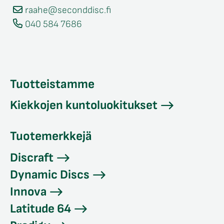
raahe@seconddisc.fi
040 584 7686
Tuotteistamme
Kiekkojen kuntoluokitukset
Tuotemerkkejä
Discraft
Dynamic Discs
Innova
Latitude 64