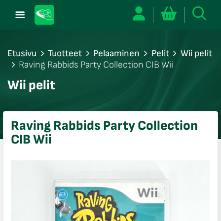
Etusivu
Tuotteet
Pelaaminen
Pelit
Wii pelit
Raving Rabbids Party Collection CIB Wii
/sulje
Wii pelit
likko
/sulje
likko
Raving Rabbids Party Collection
/sulje
CIB Wii
likko