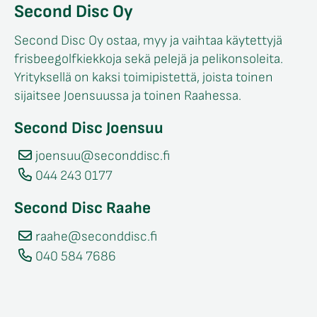
Second Disc Oy
Second Disc Oy ostaa, myy ja vaihtaa käytettyjä
frisbeegolfkiekkoja sekä pelejä ja pelikonsoleita.
Yrityksellä on kaksi toimipistettä, joista toinen
sijaitsee Joensuussa ja toinen Raahessa.
Second Disc Joensuu
joensuu@seconddisc.fi
044 243 0177
Second Disc Raahe
raahe@seconddisc.fi
040 584 7686