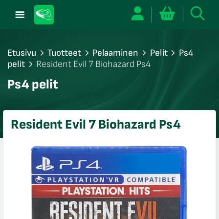
Etusivu
Tuotteet
Pelaaminen
Pelit
Ps4
pelit
Resident Evil 7 Biohazard Ps4
/sulje
Ps4 pelit
likko
/sulje
likko
Resident Evil 7 Biohazard Ps4
/sulje
likko