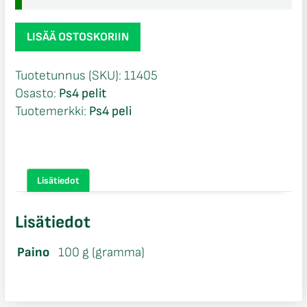
Resident
LISÄÄ OSTOSKORIIN
Evil
7
Tuotetunnus (SKU):
11405
Biohazard
Osasto:
Ps4 pelit
Ps4
Tuotemerkki:
Ps4 peli
määrä
Lisätiedot
Lisätiedot
Paino
100 g (gramma)