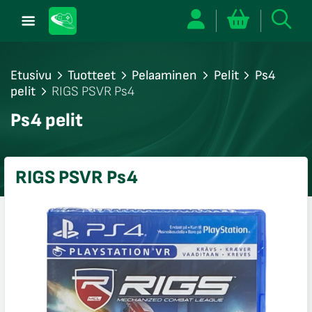
Etusivu
Tuotteet
Pelaaminen
Pelit
Ps4
pelit
RIGS PSVR Ps4
/sulje
Ps4 pelit
likko
/sulje
likko
RIGS PSVR Ps4
/sulje
likko