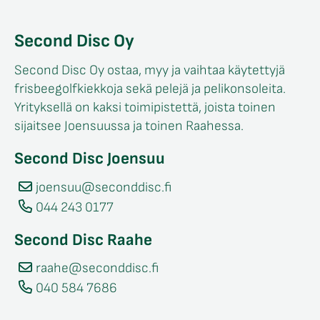
Second Disc Oy
Second Disc Oy ostaa, myy ja vaihtaa käytettyjä
frisbeegolfkiekkoja sekä pelejä ja pelikonsoleita.
Yrityksellä on kaksi toimipistettä, joista toinen
sijaitsee Joensuussa ja toinen Raahessa.
Second Disc Joensuu
joensuu@seconddisc.fi
044 243 0177
Second Disc Raahe
raahe@seconddisc.fi
040 584 7686