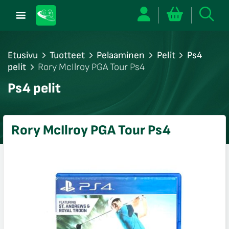
Etusivu
Tuotteet
Pelaaminen
Pelit
Ps4
pelit
Rory McIlroy PGA Tour Ps4
/sulje
Ps4 pelit
likko
/sulje
likko
Rory McIlroy PGA Tour Ps4
/sulje
likko