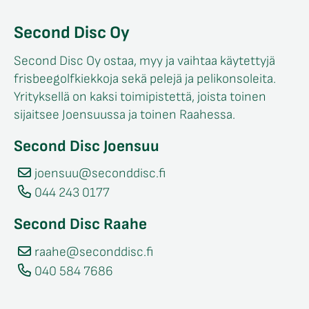
Second Disc Oy
Second Disc Oy ostaa, myy ja vaihtaa käytettyjä
frisbeegolfkiekkoja sekä pelejä ja pelikonsoleita.
Yrityksellä on kaksi toimipistettä, joista toinen
sijaitsee Joensuussa ja toinen Raahessa.
Second Disc Joensuu
joensuu@seconddisc.fi
044 243 0177
Second Disc Raahe
raahe@seconddisc.fi
040 584 7686