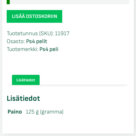
Rory
LISÄÄ OSTOSKORIIN
McIlroy
PGA
Tuotetunnus (SKU):
11917
Tour
Osasto:
Ps4 pelit
Ps4
Tuotemerkki:
Ps4 peli
määrä
Lisätiedot
Lisätiedot
Paino
125 g (gramma)