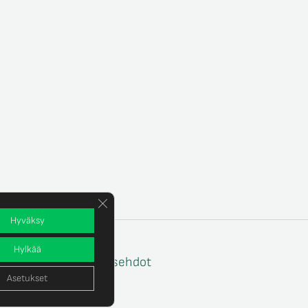
Sulje evästebanneri
Hyväksy
Hylkää
e
Tilaus- ja toimitusehdot
Asetukset