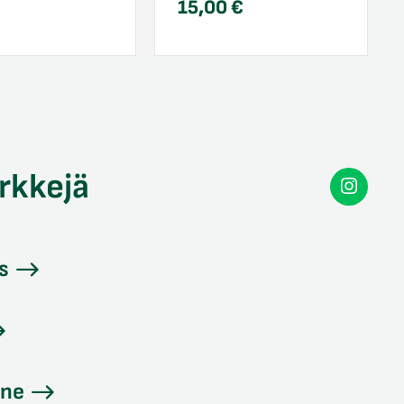
15,00
€
rkkejä
Secon
Instag
s
ine