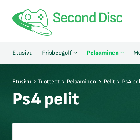
/sulje
Etusivu
Frisbeegolf
Pelaaminen
Mu
likko
/sulje
likko
/sulje
Etusivu
Tuotteet
Pelaaminen
Pelit
Ps4 pel
likko
Ps4 pelit