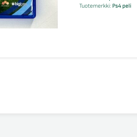
Ps4
Tuotemerkki:
Ps4 peli
määrä