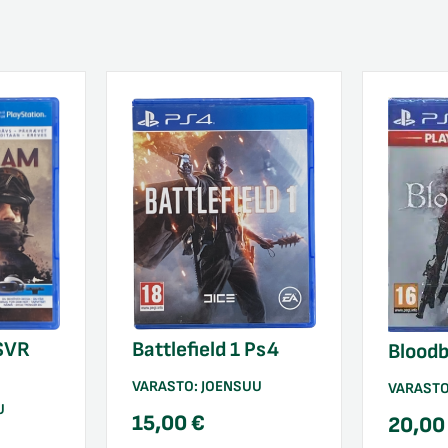
SVR
Battlefield 1 Ps4
Blood
VARASTO:
JOENSUU
VARAST
U
15,00
€
20,0