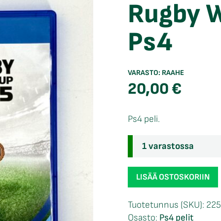
Rugby W
Ps4
VARASTO:
RAAHE
20,00
€
Ps4 peli.
1 varastossa
Rugby
LISÄÄ OSTOSKORIIN
World
Cup
Tuotetunnus (SKU):
22
2015
Osasto:
Ps4 pelit