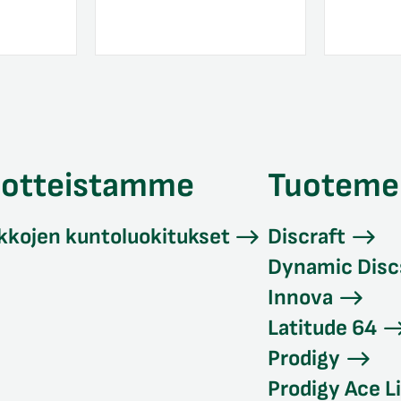
uotteistamme
Tuoteme
kkojen kuntoluokitukset
Discraft
Dynamic Disc
Innova
Latitude 64
Prodigy
Prodigy Ace L