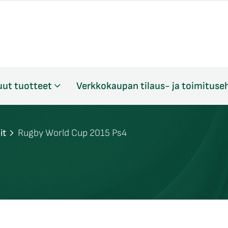
ut tuotteet
Verkkokaupan tilaus- ja toimituse
it
Rugby World Cup 2015 Ps4