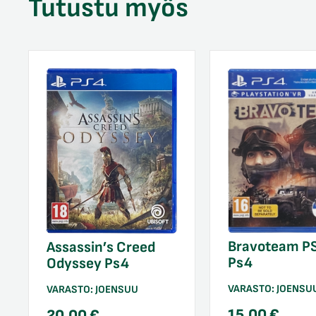
Tutustu myös
Bravoteam P
Assassin’s Creed
Ps4
Odyssey Ps4
VARASTO:
JOENSU
VARASTO:
JOENSUU
15,00
€
20,00
€