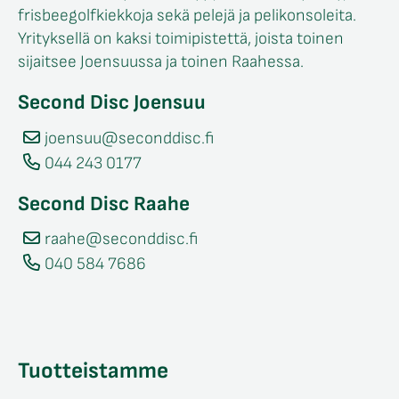
frisbeegolfkiekkoja sekä pelejä ja pelikonsoleita.
Yrityksellä on kaksi toimipistettä, joista toinen
sijaitsee Joensuussa ja toinen Raahessa.
Second Disc Joensuu
joensuu@seconddisc.fi
044 243 0177
Second Disc Raahe
raahe@seconddisc.fi
040 584 7686
Tuotteistamme