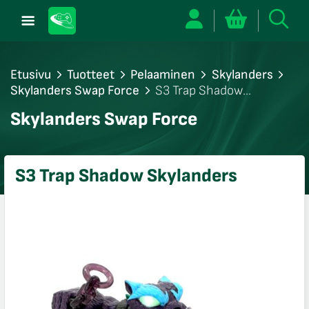
Etusivu
Tuotteet
Pelaaminen
Skylanders
Skylanders Swap Force
S3 Trap Shadow
Skylanders
/sulje
Skylanders Swap Force
likko
/sulje
likko
S3 Trap Shadow Skylanders
/sulje
likko