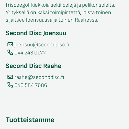
frisbeegolfkiekkoja sekä pelejä ja pelikonsoleita.
Yrityksellä on kaksi toimipistettä, joista toinen
sijaitsee Joensuussa ja toinen Raahessa.
Second Disc Joensuu
joensuu@seconddisc.fi
044 243 0177
Second Disc Raahe
raahe@seconddisc.fi
040 584 7686
Tuotteistamme