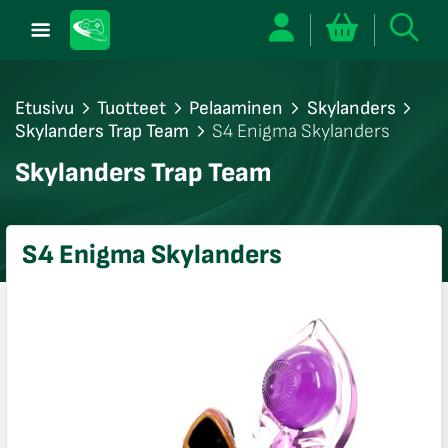
Etusivu
Tuotteet
Pelaaminen
Skylanders
Skylanders Trap Team
S4 Enigma Skylanders
/sulje
Skylanders Trap Team
likko
/sulje
likko
S4 Enigma Skylanders
/sulje
likko