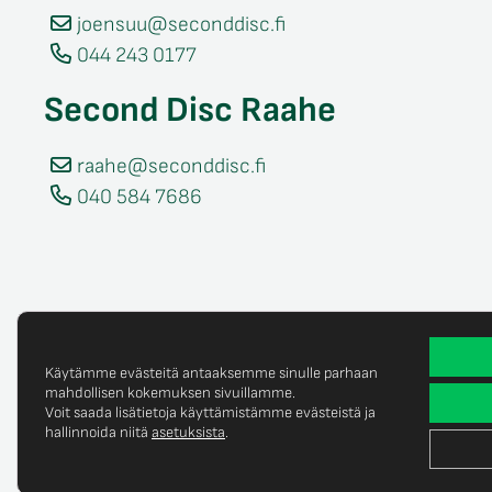
joensuu@seconddisc.fi
044 243 0177
Second Disc Raahe
raahe@seconddisc.fi
040 584 7686
Käytämme evästeitä antaaksemme sinulle parhaan
mahdollisen kokemuksen sivuillamme.
Voit saada lisätietoja käyttämistämme evästeistä ja
Tietosuojaselost
© Copyright 2025 Second Disc Oy
hallinnoida niitä
asetuksista
.