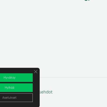
Sulje evästebanneri
Hyväksy
Hylkää
e
Tilaus- ja toimitusehdot
Asetukset