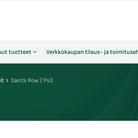
ut tuotteet
Verkkokaupan tilaus- ja toimituse
it
Saints Row 2 Ps3