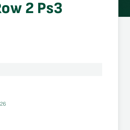
Row 2 Ps3
526