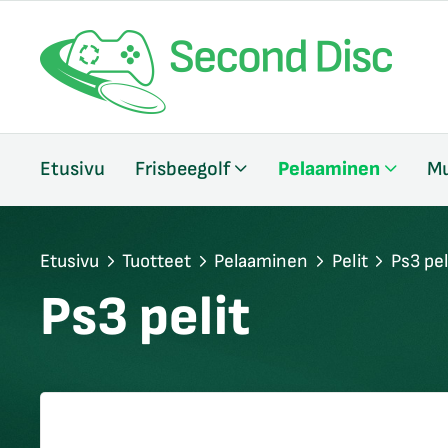
/sulje
Etusivu
Frisbeegolf
Pelaaminen
Mu
likko
/sulje
likko
/sulje
Etusivu
Tuotteet
Pelaaminen
Pelit
Ps3 pel
likko
Ps3 pelit