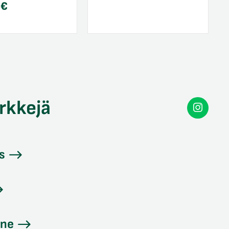
0
€
rkkejä
Secon
Instag
s
ine