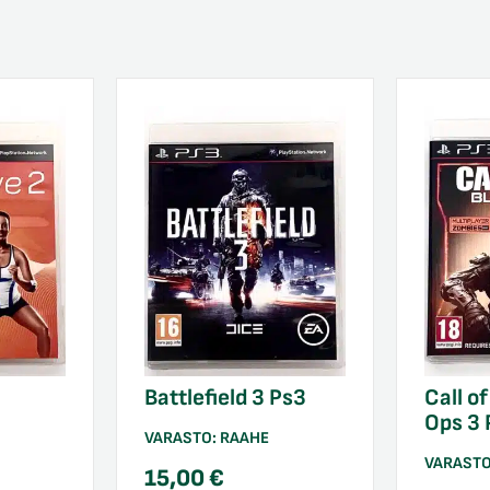
Battlefield 3 Ps3
Call o
Ops 3 
VARASTO:
RAAHE
VARAST
15,00
€