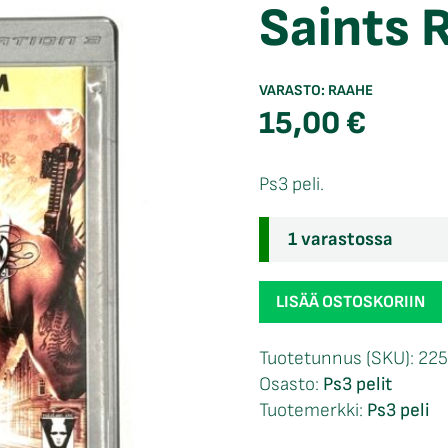
Saints 
VARASTO:
RAAHE
15,00
€
Ps3 peli.
1 varastossa
Saints
LISÄÄ OSTOSKORIIN
Row
2
Tuotetunnus (SKU):
22
Ps3
Osasto:
Ps3 pelit
määrä
Tuotemerkki:
Ps3 peli