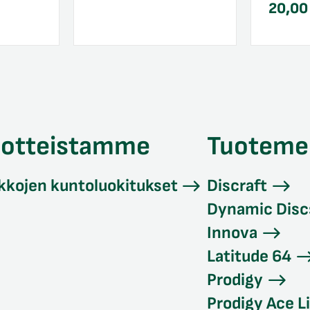
20,0
uotteistamme
Tuoteme
kkojen kuntoluokitukset
Discraft
Dynamic Disc
Innova
Latitude 64
Prodigy
Prodigy Ace L