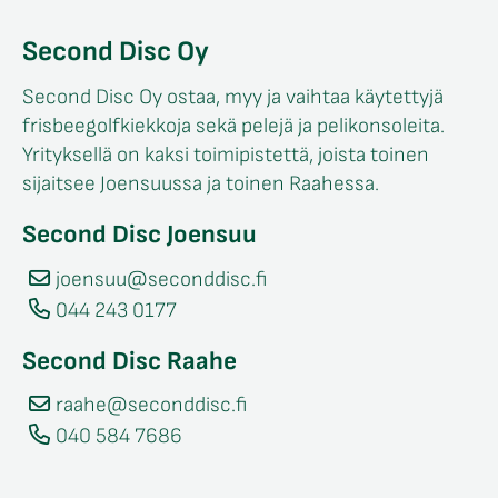
Second Disc Oy
Second Disc Oy ostaa, myy ja vaihtaa käytettyjä
frisbeegolfkiekkoja sekä pelejä ja pelikonsoleita.
Yrityksellä on kaksi toimipistettä, joista toinen
sijaitsee Joensuussa ja toinen Raahessa.
Second Disc Joensuu
joensuu@seconddisc.fi
044 243 0177
Second Disc Raahe
raahe@seconddisc.fi
040 584 7686