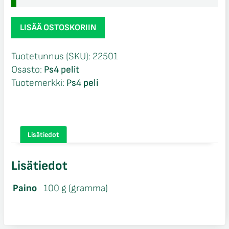
Saints
LISÄÄ OSTOSKORIIN
Row
4
Tuotetunnus (SKU):
22501
Gat
Osasto:
Ps4 pelit
Out
Tuotemerkki:
Ps4 peli
of
Hell
Ps4
määrä
Lisätiedot
Lisätiedot
Paino
100 g (gramma)