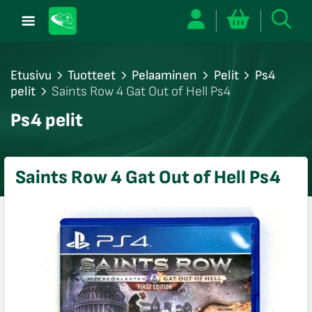
Etusivu
Tuotteet
Pelaaminen
Pelit
Ps4
pelit
Saints Row 4 Gat Out of Hell Ps4
/sulje
Ps4 pelit
likko
/sulje
likko
Saints Row 4 Gat Out of Hell Ps4
/sulje
likko