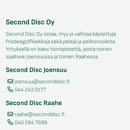
Second Disc Oy
Second Disc Oy ostaa, myy ja vaihtaa käytettyjä
frisbeegolfkiekkoja sekä pelejä ja pelikonsoleita.
Yrityksellä on kaksi toimipistettä, joista toinen
sijaitsee Joensuussa ja toinen Raahessa.
Second Disc Joensuu
joensuu@seconddisc.fi
044 243 0177
Second Disc Raahe
raahe@seconddisc.fi
040 584 7686