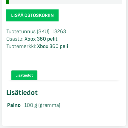
Shift
LISÄÄ OSTOSKORIIN
2
Unleashed
Tuotetunnus (SKU):
13263
CIB
Osasto:
Xbox 360 pelit
Xbox
Tuotemerkki:
Xbox 360 peli
360
määrä
Lisätiedot
Lisätiedot
Paino
100 g (gramma)