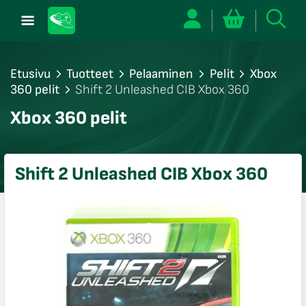
Etusivu
Tuotteet
Pelaaminen
Pelit
Xbox
360 pelit
Shift 2 Unleashed CIB Xbox 360
/sulje
Xbox 360 pelit
likko
/sulje
likko
Shift 2 Unleashed CIB Xbox 360
/sulje
likko