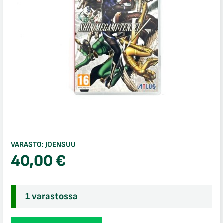
VARASTO:
JOENSUU
40,00
€
1 varastossa
Shin