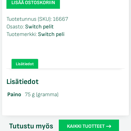
LISÄÄ OSTOSKORIIN
Megami
Tensei
Tuotetunnus (SKU):
16667
V
Osasto:
Switch pelit
Switch
Tuotemerkki:
Switch peli
määrä
Lisätiedot
Lisätiedot
Paino
75 g (gramma)
Tutustu myös
KAIKKI TUOTTEET