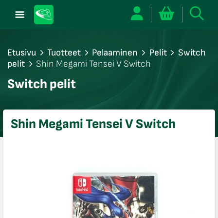
Etusivu
Tuotteet
Pelaaminen
Pelit
Switch
pelit
Shin Megami Tensei V Switch
/sulje
Switch pelit
likko
/sulje
likko
Shin Megami Tensei V Switch
/sulje
likko