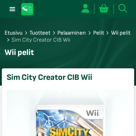
Etusivu
Tuotteet
Pelaaminen
Pelit
Wii pelit
Sim City Creator CIB Wii
/sulje
Wii pelit
likko
/sulje
likko
Sim City Creator CIB Wii
/sulje
likko