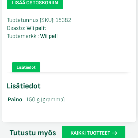
LISÄÄ OSTOSKORIIN
City
Creator
Tuotetunnus (SKU):
15382
CIB
Osasto:
Wii pelit
Wii
Tuotemerkki:
Wii peli
määrä
Lisätiedot
Lisätiedot
Paino
150 g (gramma)
Tutustu myös
KAIKKI TUOTTEET