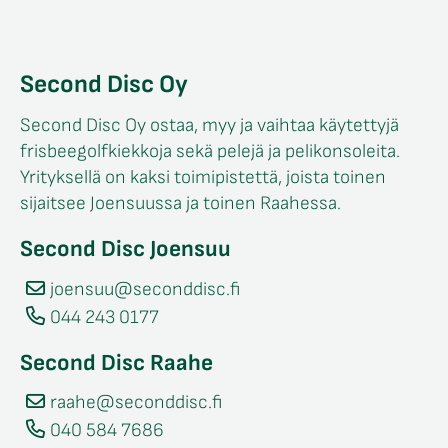
Second Disc Oy
Second Disc Oy ostaa, myy ja vaihtaa käytettyjä
frisbeegolfkiekkoja sekä pelejä ja pelikonsoleita.
Yrityksellä on kaksi toimipistettä, joista toinen
sijaitsee Joensuussa ja toinen Raahessa.
Second Disc Joensuu
joensuu@seconddisc.fi
044 243 0177
Second Disc Raahe
raahe@seconddisc.fi
040 584 7686