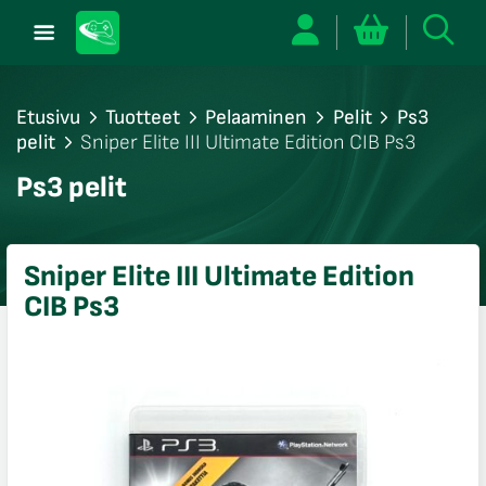
Etusivu
Tuotteet
Pelaaminen
Pelit
Ps3
pelit
Sniper Elite III Ultimate Edition CIB Ps3
/sulje
Ps3 pelit
likko
/sulje
likko
Sniper Elite III Ultimate Edition
/sulje
CIB Ps3
likko