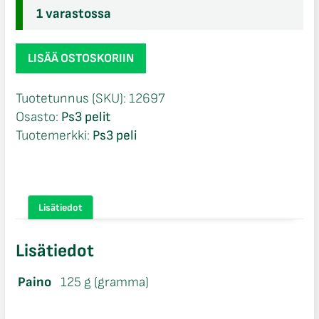
1 varastossa
Sniper
LISÄÄ OSTOSKORIIN
Elite
III
Tuotetunnus (SKU):
12697
Ultimate
Osasto:
Ps3 pelit
Edition
Tuotemerkki:
Ps3 peli
CIB
Ps3
määrä
Lisätiedot
Lisätiedot
Paino
125 g (gramma)