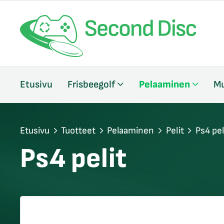
/sulje
Etusivu
Frisbeegolf
Pelaaminen
Mu
likko
/sulje
likko
/sulje
Etusivu
Tuotteet
Pelaaminen
Pelit
Ps4 pel
likko
Ps4 pelit