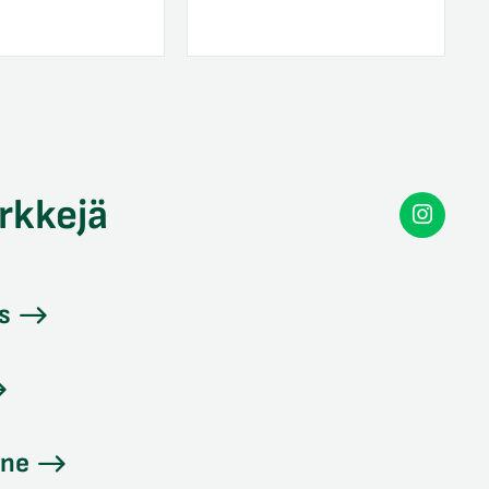
rkkejä
Secon
Instag
s
ine