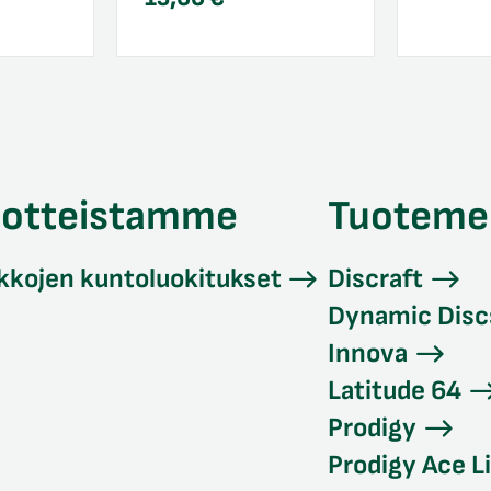
uotteistamme
Tuoteme
kkojen kuntoluokitukset
Discraft
Dynamic Disc
Innova
Latitude 64
Prodigy
Prodigy Ace L