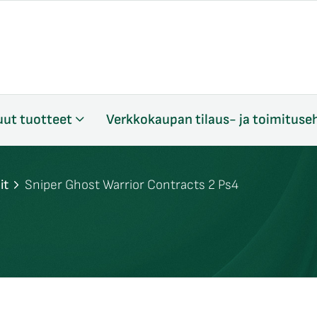
ut tuotteet
Verkkokaupan tilaus- ja toimituse
it
Sniper Ghost Warrior Contracts 2 Ps4