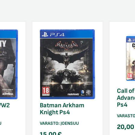
Call o
Advan
Ps4
Batman Arkham
 WW2
Knight Ps4
VARAST
VARASTO:
JOENSUU
U
20,0
15,00
€