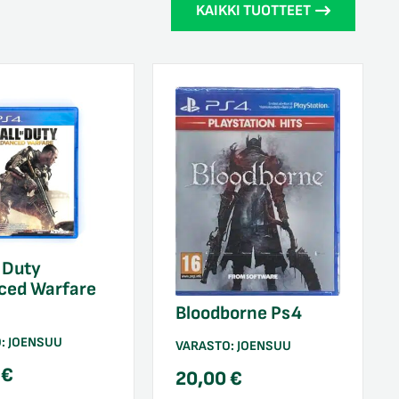
KAIKKI TUOTTEET
f Duty
ced Warfare
Bloodborne Ps4
O:
JOENSUU
VARASTO:
JOENSUU
0
€
20,00
€