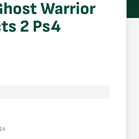
Ghost Warrior
ts 2 Ps4
14