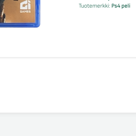
2
Tuotemerkki:
Ps4 peli
Ps4
määrä