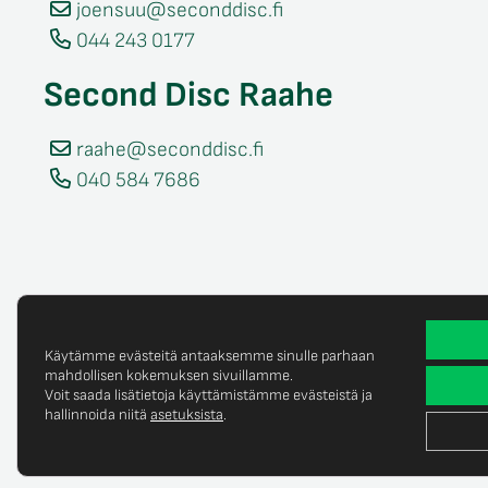
joensuu@seconddisc.fi
044 243 0177
Second Disc Raahe
raahe@seconddisc.fi
040 584 7686
Käytämme evästeitä antaaksemme sinulle parhaan
mahdollisen kokemuksen sivuillamme.
Voit saada lisätietoja käyttämistämme evästeistä ja
Tietosuojaselost
© Copyright 2025 Second Disc Oy
hallinnoida niitä
asetuksista
.