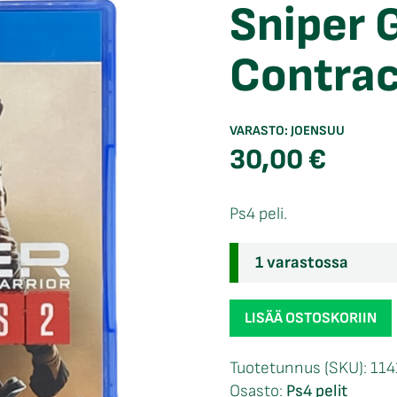
Sniper 
Contrac
VARASTO:
JOENSUU
30,00
€
Ps4 peli.
1 varastossa
Sniper
LISÄÄ OSTOSKORIIN
Ghost
Warrior
Tuotetunnus (SKU):
114
Contracts
Osasto:
Ps4 pelit