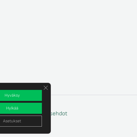
Sulje evästebanneri
Hyväksy
Hylkää
e
Tilaus- ja toimitusehdot
Asetukset