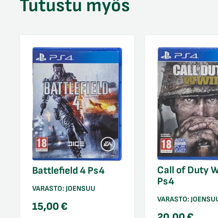
Tutustu myös
Call of Duty
Battlefield 4 Ps4
Ps4
VARASTO:
JOENSUU
VARASTO:
JOENSU
15,00
€
20,00
€