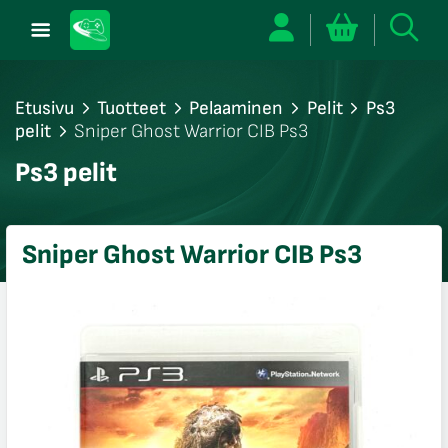
Etusivu
Tuotteet
Pelaaminen
Pelit
Ps3
pelit
Sniper Ghost Warrior CIB Ps3
/sulje
Ps3 pelit
likko
/sulje
likko
Sniper Ghost Warrior CIB Ps3
/sulje
likko