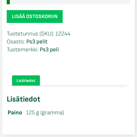
Sniper
LISÄÄ OSTOSKORIIN
Ghost
Warrior
Tuotetunnus (SKU):
12244
CIB
Osasto:
Ps3 pelit
Ps3
Tuotemerkki:
Ps3 peli
määrä
Lisätiedot
Lisätiedot
Paino
125 g (gramma)