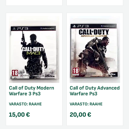
Call of Duty Modern
Call of Duty Advanced
Warfare 3 Ps3
Warfare Ps3
VARASTO:
RAAHE
VARASTO:
RAAHE
15,00
€
20,00
€