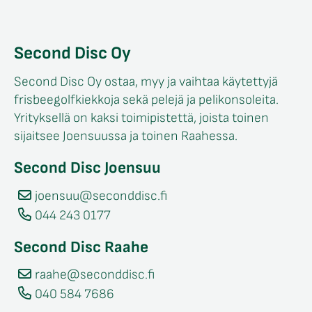
Second Disc Oy
Second Disc Oy ostaa, myy ja vaihtaa käytettyjä
frisbeegolfkiekkoja sekä pelejä ja pelikonsoleita.
Yrityksellä on kaksi toimipistettä, joista toinen
sijaitsee Joensuussa ja toinen Raahessa.
Second Disc Joensuu
joensuu@seconddisc.fi
044 243 0177
Second Disc Raahe
raahe@seconddisc.fi
040 584 7686