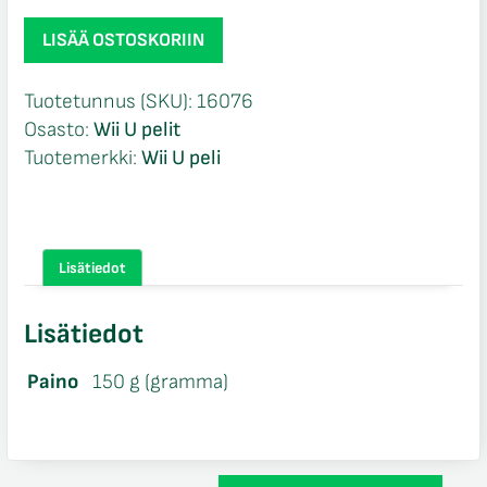
Sonic
LISÄÄ OSTOSKORIIN
All-
Star
Tuotetunnus (SKU):
16076
Racing
Osasto:
Wii U pelit
Transformed
Tuotemerkki:
Wii U peli
CIB
Wii
U
määrä
Lisätiedot
Lisätiedot
Paino
150 g (gramma)