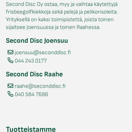
Second Disc Oy ostaa, myy ja vaihtaa käytettyjä
frisbeegolfkiekkoja sekä pelejä ja pelikonsoleita.
Yrityksellä on kaksi toimipistettä, joista toinen
sijaitsee Joensuussa ja toinen Raahessa.
Second Disc Joensuu
joensuu@seconddisc.fi
044 243 0177
Second Disc Raahe
raahe@seconddisc.fi
040 584 7686
Tuotteistamme