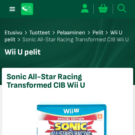
Etusivu
Tuotteet
Pelaaminen
Pelit
Wii U
pelit
Sonic All-Star Racing Transformed CIB Wii U
/sulje
Wii U pelit
likko
/sulje
likko
Sonic All-Star Racing
/sulje
Transformed CIB Wii U
likko