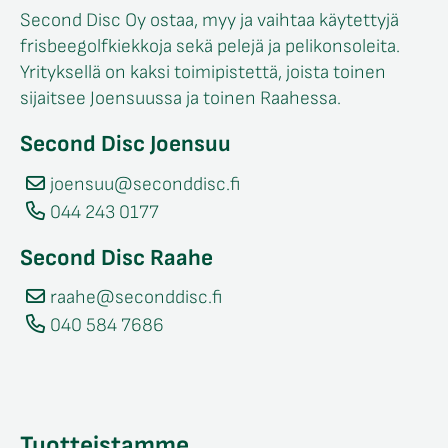
Second Disc Oy ostaa, myy ja vaihtaa käytettyjä
frisbeegolfkiekkoja sekä pelejä ja pelikonsoleita.
Yrityksellä on kaksi toimipistettä, joista toinen
sijaitsee Joensuussa ja toinen Raahessa.
Second Disc Joensuu
joensuu@seconddisc.fi
044 243 0177
Second Disc Raahe
raahe@seconddisc.fi
040 584 7686
Tuotteistamme