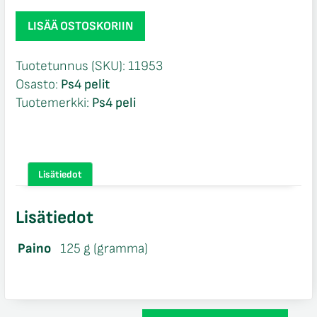
Sonic
LISÄÄ OSTOSKORIIN
Shadow
Generations
Tuotetunnus (SKU):
11953
NIB
Osasto:
Ps4 pelit
Ps4
Tuotemerkki:
Ps4 peli
määrä
Lisätiedot
Lisätiedot
Paino
125 g (gramma)