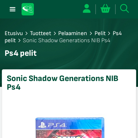
Etusivu
Tuotteet
Pelaaminen
Pelit
Ps4
pelit
Sonic Shadow Generations NIB Ps4
/sulje
Ps4 pelit
likko
/sulje
likko
Sonic Shadow Generations NIB
/sulje
Ps4
likko