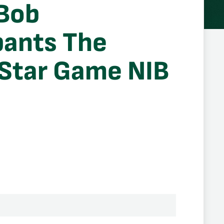
Bob
ants The
 Star Game NIB