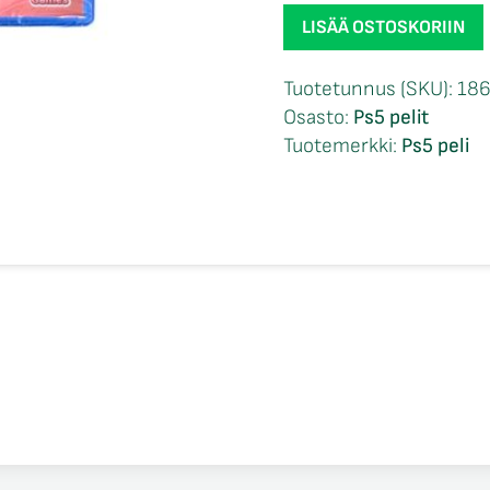
SpongeBob
LISÄÄ OSTOSKORIIN
Squarepants
The
Tuotetunnus (SKU):
18
Patrick
Osasto:
Ps5 pelit
Star
Tuotemerkki:
Ps5 peli
Game
NIB
Ps5
määrä