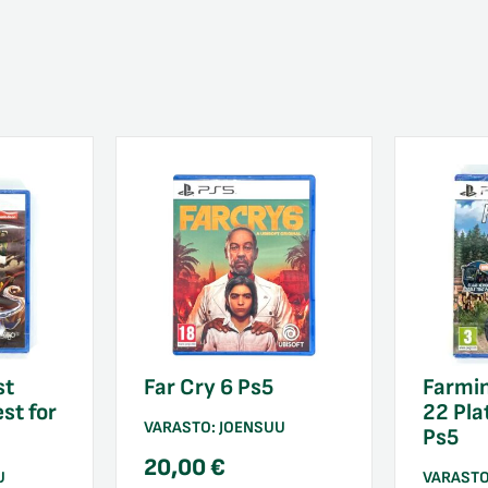
st
Far Cry 6 Ps5
Farmin
st for
22 Pla
VARASTO:
JOENSUU
Ps5
20,00
€
U
VARAST