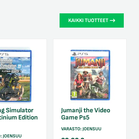
KAIKKI TUOTTEET
g Simulator
Jumanji the Video
tinium Edition
Game Ps5
VARASTO:
JOENSUU
O:
JOENSUU