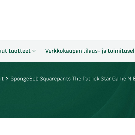
ut tuotteet
Verkkokaupan tilaus- ja toimituse
it
SpongeBob Squarepants The Patrick Star Game NI