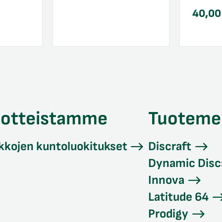
40,0
uotteistamme
Tuoteme
kkojen kuntoluokitukset
Discraft
Dynamic Disc
Innova
Latitude 64
Prodigy