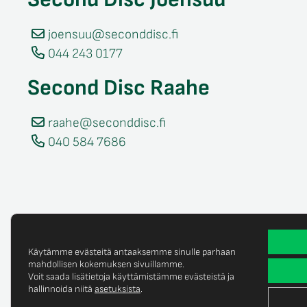
joensuu@seconddisc.fi
044 243 0177
Second Disc Raahe
raahe@seconddisc.fi
040 584 7686
Käytämme evästeitä antaaksemme sinulle parhaan
mahdollisen kokemuksen sivuillamme.
Voit saada lisätietoja käyttämistämme evästeistä ja
Tietosuojaselost
© Copyright 2025 Second Disc Oy
hallinnoida niitä
asetuksista
.