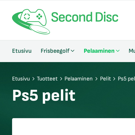
/sulje
Etusivu
Frisbeegolf
Pelaaminen
Mu
likko
/sulje
likko
/sulje
Etusivu
Tuotteet
Pelaaminen
Pelit
Ps5 pel
likko
Ps5 pelit