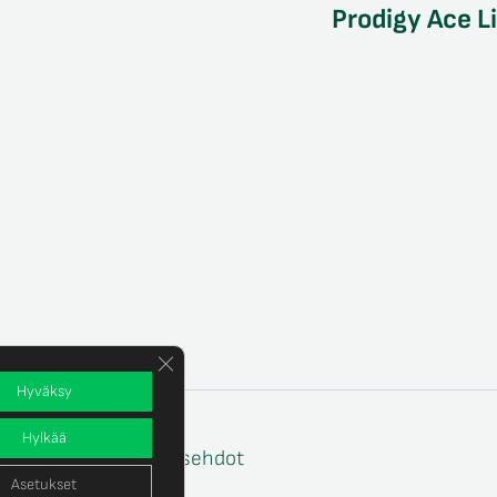
Prodigy Ace L
Sulje evästebanneri
Hyväksy
Hylkää
e
Tilaus- ja toimitusehdot
Asetukset