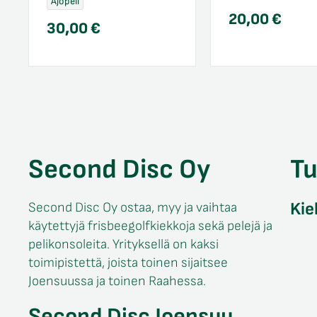
Ajopeli
20,00
€
30,00
€
Second Disc Oy
T
Kie
Second Disc Oy ostaa, myy ja vaihtaa
käytettyjä frisbeegolfkiekkoja sekä pelejä ja
pelikonsoleita. Yrityksellä on kaksi
toimipistettä, joista toinen sijaitsee
Joensuussa ja toinen Raahessa.
Second Disc Joensuu