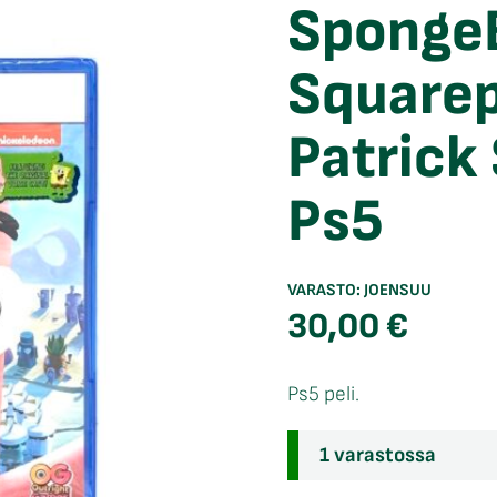
Sponge
Squarep
Patrick
Ps5
VARASTO:
JOENSUU
30,00
€
Ps5 peli.
1 varastossa