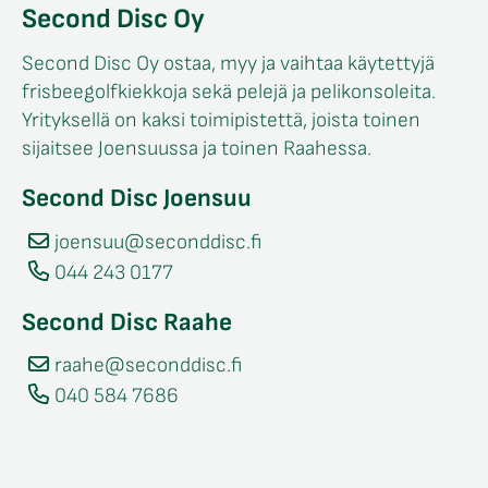
Second Disc Oy
Second Disc Oy ostaa, myy ja vaihtaa käytettyjä
frisbeegolfkiekkoja sekä pelejä ja pelikonsoleita.
Yrityksellä on kaksi toimipistettä, joista toinen
sijaitsee Joensuussa ja toinen Raahessa.
Second Disc Joensuu
joensuu@seconddisc.fi
044 243 0177
Second Disc Raahe
raahe@seconddisc.fi
040 584 7686