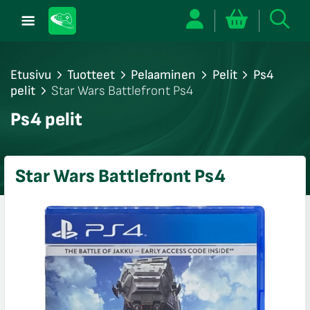
Etusivu
Tuotteet
Pelaaminen
Pelit
Ps4
pelit
Star Wars Battlefront Ps4
/sulje
Ps4 pelit
likko
/sulje
likko
Star Wars Battlefront Ps4
/sulje
likko