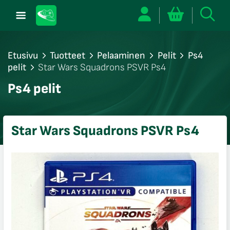
Etusivu
Tuotteet
Pelaaminen
Pelit
Ps4
pelit
Star Wars Squadrons PSVR Ps4
/sulje
Ps4 pelit
likko
/sulje
likko
Star Wars Squadrons PSVR Ps4
/sulje
likko