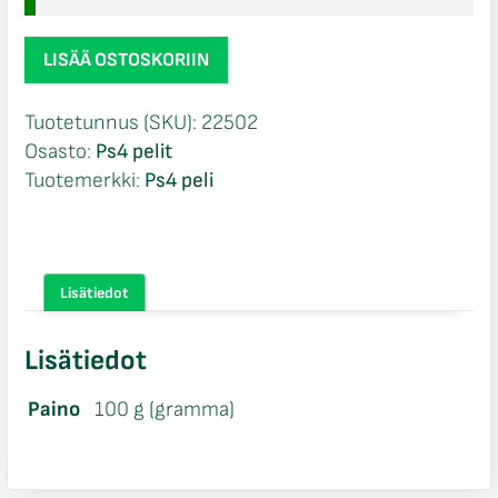
Star
LISÄÄ OSTOSKORIIN
Wars
Squadrons
Tuotetunnus (SKU):
22502
PSVR
Osasto:
Ps4 pelit
Ps4
Tuotemerkki:
Ps4 peli
määrä
Lisätiedot
Lisätiedot
Paino
100 g (gramma)