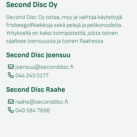
Second Disc Oy
Second Disc Oy ostaa, myy ja vaihtaa käytettyjä
frisbeegolfkiekkoja sekä pelejä ja pelikonsoleita.
Yrityksellä on kaksi toimipistettä, joista toinen
sijaitsee Joensuussa ja toinen Raahessa.
Second Disc Joensuu
joensuu@seconddisc.fi
044 243 0177
Second Disc Raahe
raahe@seconddisc.fi
040 584 7686