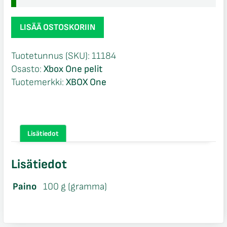
State
LISÄÄ OSTOSKORIIN
of
Decay
Tuotetunnus (SKU):
11184
2
Osasto:
Xbox One pelit
Xbox
Tuotemerkki:
XBOX One
One
määrä
Lisätiedot
Lisätiedot
Paino
100 g (gramma)