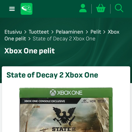
Etusivu
Tuotteet
Pelaaminen
Pelit
Xbox
One pelit
State of Decay 2 Xbox One
/sulje
Xbox One pelit
likko
/sulje
likko
State of Decay 2 Xbox One
/sulje
likko