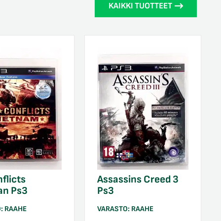
KAIKKI TUOTTEET
nflicts
Assassins Creed 3
an Ps3
Ps3
O:
RAAHE
VARASTO:
RAAHE