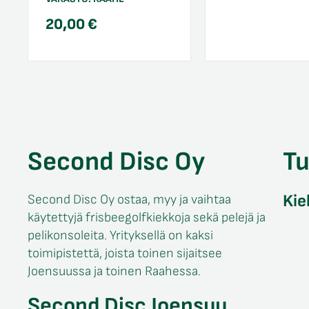
20,00
€
Second Disc Oy
T
Kie
Second Disc Oy ostaa, myy ja vaihtaa
käytettyjä frisbeegolfkiekkoja sekä pelejä ja
pelikonsoleita. Yrityksellä on kaksi
toimipistettä, joista toinen sijaitsee
Joensuussa ja toinen Raahessa.
Second Disc Joensuu