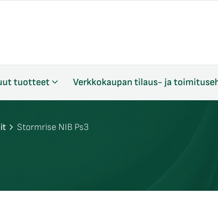
ut tuotteet
Verkkokaupan tilaus- ja toimituse
it
Stormrise NIB Ps3