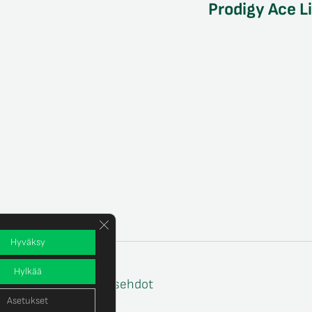
Prodigy Ace L
Sulje evästebanneri
Hyväksy
Hylkää
e
Tilaus- ja toimitusehdot
Asetukset