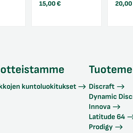
15,00
€
20,0
uotteistamme
Tuoteme
kkojen kuntoluokitukset
Discraft
Dynamic Disc
Innova
Latitude 64
Prodigy