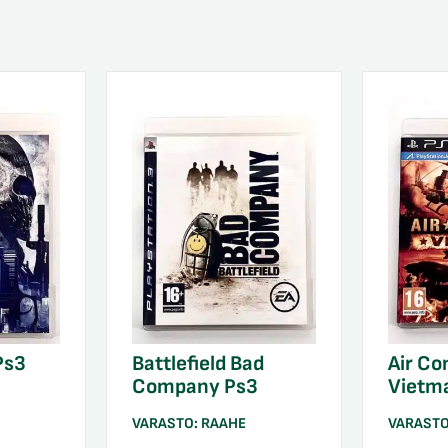
Ps3
Battlefield Bad
Air Co
Company Ps3
Vietm
VARASTO:
RAAHE
VARAST