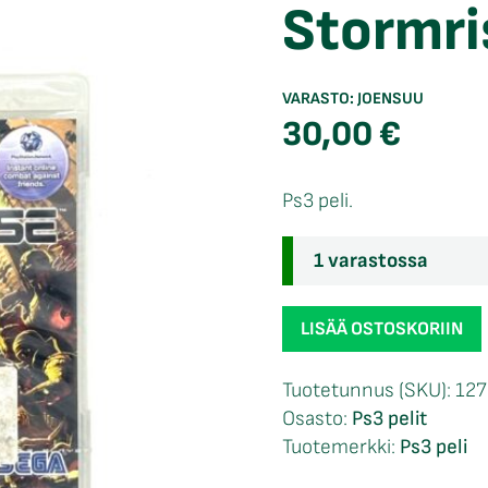
Stormri
VARASTO:
JOENSUU
30,00
€
Ps3 peli.
1 varastossa
Stormrise
LISÄÄ OSTOSKORIIN
NIB
Ps3
Tuotetunnus (SKU):
127
määrä
Osasto:
Ps3 pelit
Tuotemerkki:
Ps3 peli