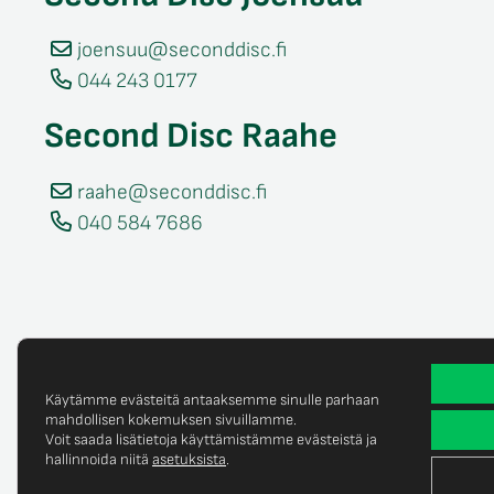
joensuu@seconddisc.fi
044 243 0177
Second Disc Raahe
raahe@seconddisc.fi
040 584 7686
Käytämme evästeitä antaaksemme sinulle parhaan
mahdollisen kokemuksen sivuillamme.
Voit saada lisätietoja käyttämistämme evästeistä ja
Tietosuojaselost
© Copyright 2025 Second Disc Oy
hallinnoida niitä
asetuksista
.