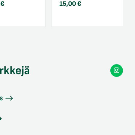
0
€
15,00
€
rkkejä
Secon
Instag
s