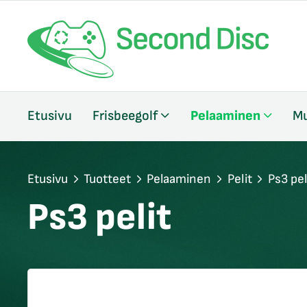
/sulje
Etusivu
Frisbeegolf
Pelaaminen
Mu
likko
/sulje
likko
/sulje
Etusivu
Tuotteet
Pelaaminen
Pelit
Ps3 pel
likko
Ps3 pelit