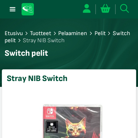
Etusivu
Tuotteet
Pelaaminen
Pelit
Switch
pelit
Stray NIB Switch
/sulje
Switch pelit
likko
/sulje
likko
Stray NIB Switch
/sulje
likko