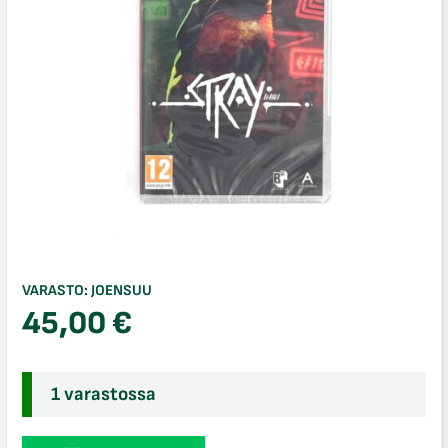
VARASTO:
JOENSUU
45,00
€
1 varastossa
Stray