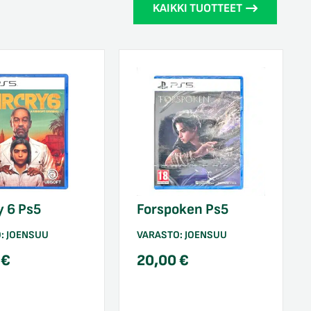
KAIKKI TUOTTEET
y 6 Ps5
Forspoken Ps5
O:
JOENSUU
VARASTO:
JOENSUU
0
€
20,00
€