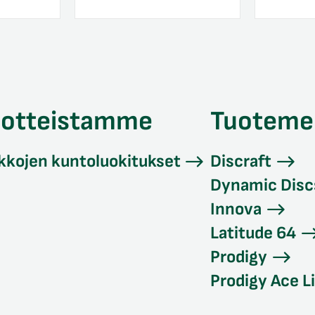
uotteistamme
Tuoteme
kkojen kuntoluokitukset
Discraft
Dynamic Disc
Innova
Latitude 64
Prodigy
Prodigy Ace L