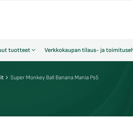
ut tuotteet
Verkkokaupan tilaus- ja toimituse
it
Super Monkey Ball Banana Mania Ps5