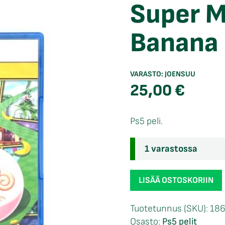
Super M
Banana 
VARASTO:
JOENSUU
25,00
€
Ps5 peli.
1 varastossa
Super
LISÄÄ OSTOSKORIIN
Monkey
Ball
Tuotetunnus (SKU):
18
Banana
Osasto:
Ps5 pelit