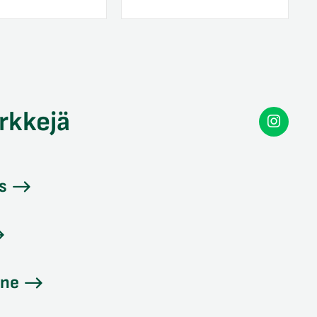
rkkejä
Secon
Instag
s
ine