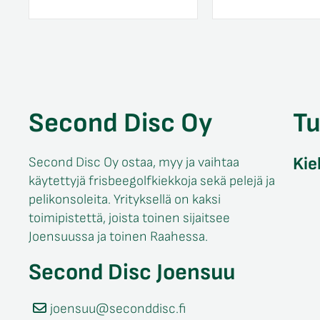
Second Disc Oy
T
Kie
Second Disc Oy ostaa, myy ja vaihtaa
käytettyjä frisbeegolfkiekkoja sekä pelejä ja
pelikonsoleita. Yrityksellä on kaksi
toimipistettä, joista toinen sijaitsee
Joensuussa ja toinen Raahessa.
Second Disc Joensuu
joensuu@seconddisc.fi