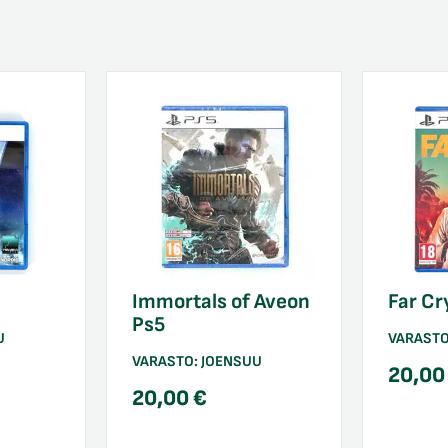
Immortals of Aveon
Far Cr
Ps5
U
VARAST
VARASTO:
JOENSUU
20,0
20,00
€