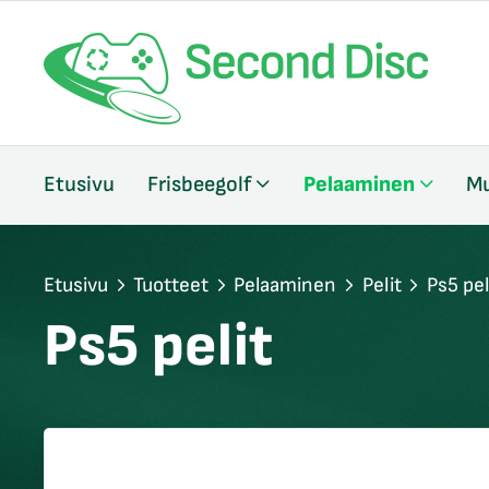
/sulje
Etusivu
Frisbeegolf
Pelaaminen
Mu
likko
/sulje
likko
/sulje
Etusivu
Tuotteet
Pelaaminen
Pelit
Ps5 pel
likko
Ps5 pelit