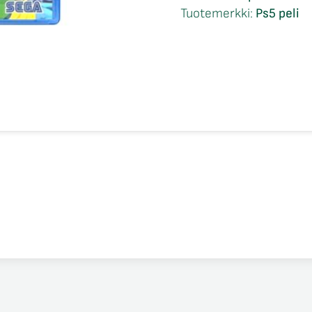
Mania
Tuotemerkki:
Ps5 peli
Ps5
määrä