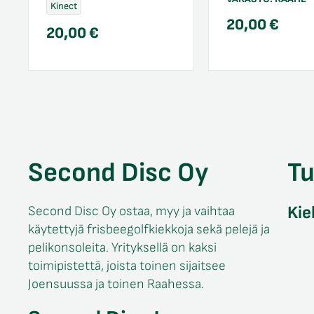
Kinect
20,00
€
20,00
€
Second Disc Oy
T
Kie
Second Disc Oy ostaa, myy ja vaihtaa
käytettyjä frisbeegolfkiekkoja sekä pelejä ja
pelikonsoleita. Yrityksellä on kaksi
toimipistettä, joista toinen sijaitsee
Joensuussa ja toinen Raahessa.