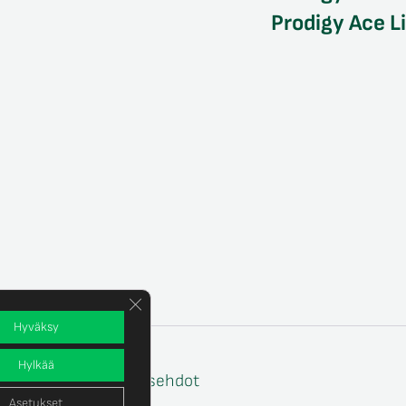
Prodigy Ace L
Sulje evästebanneri
Hyväksy
Hylkää
e
Tilaus- ja toimitusehdot
Asetukset