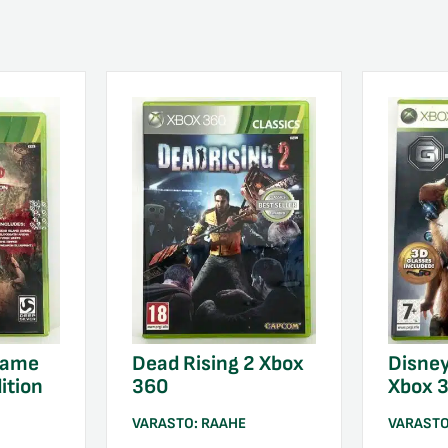
Game
Dead Rising 2 Xbox
Disne
ition
360
Xbox 
VARASTO:
RAAHE
VARAST