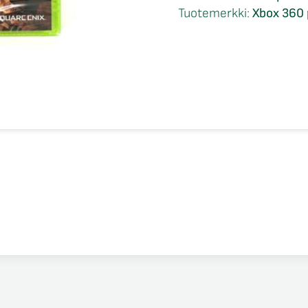
Xbox
Tuotemerkki:
Xbox 360 
360
määrä