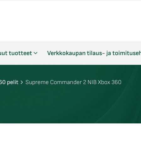
ut tuotteet
Verkkokaupan tilaus- ja toimituse
60 pelit
Supreme Commander 2 NIB Xbox 360