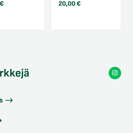
€
20,00
€
rkkejä
Secon
Instag
s