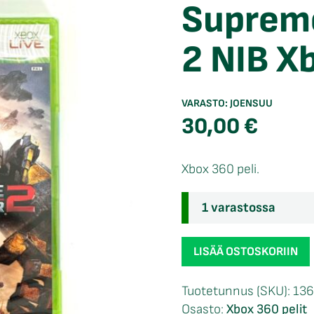
Suprem
2 NIB X
VARASTO:
JOENSUU
30,00
€
Xbox 360 peli.
1 varastossa
Supreme
LISÄÄ OSTOSKORIIN
Commander
2
Tuotetunnus (SKU):
136
NIB
Osasto:
Xbox 360 pelit