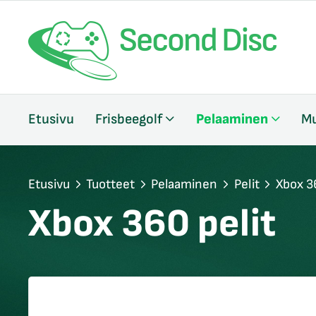
/sulje
Etusivu
Frisbeegolf
Pelaaminen
Mu
likko
/sulje
likko
/sulje
Etusivu
Tuotteet
Pelaaminen
Pelit
Xbox 3
likko
Xbox 360 pelit