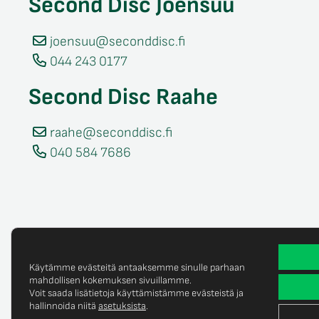
Second Disc Joensuu
joensuu@seconddisc.fi
044 243 0177
Second Disc Raahe
raahe@seconddisc.fi
040 584 7686
Käytämme evästeitä antaaksemme sinulle parhaan
mahdollisen kokemuksen sivuillamme.
Voit saada lisätietoja käyttämistämme evästeistä ja
Tietosuojaselost
© Copyright 2025 Second Disc Oy
hallinnoida niitä
asetuksista
.