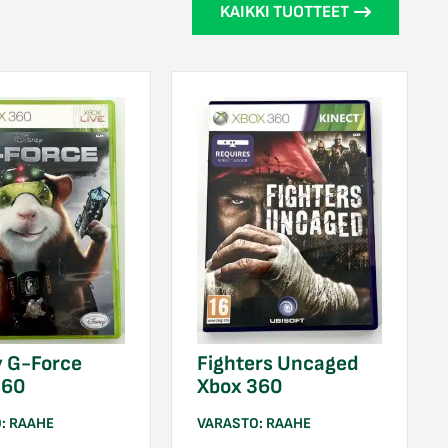
KAIKKI TUOTTEET
y G-Force
Fighters Uncaged
360
Xbox 360
O:
RAAHE
VARASTO:
RAAHE