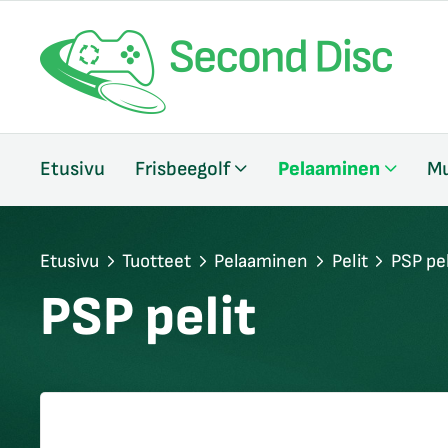
/sulje
Etusivu
Frisbeegolf
Pelaaminen
Mu
likko
/sulje
likko
/sulje
Etusivu
Tuotteet
Pelaaminen
Pelit
PSP pel
likko
PSP pelit