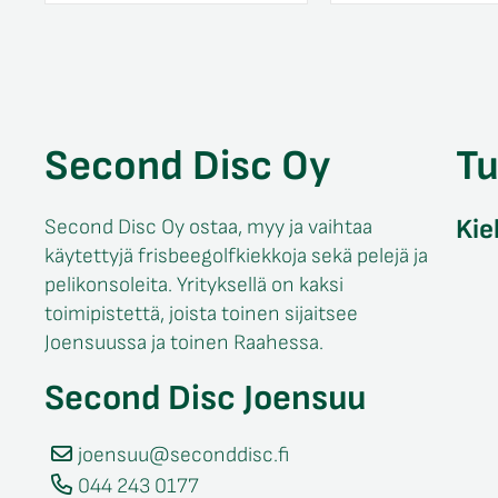
Second Disc Oy
T
Kie
Second Disc Oy ostaa, myy ja vaihtaa
käytettyjä frisbeegolfkiekkoja sekä pelejä ja
pelikonsoleita. Yrityksellä on kaksi
toimipistettä, joista toinen sijaitsee
Joensuussa ja toinen Raahessa.
Second Disc Joensuu
joensuu@seconddisc.fi
044 243 0177