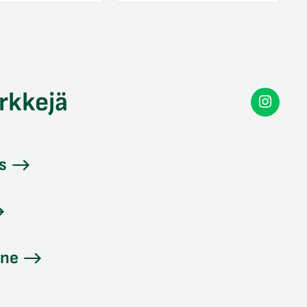
rkkejä
Secon
Instag
s
ine