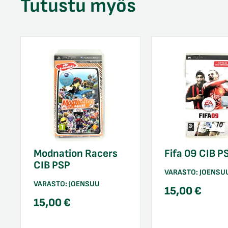
Tutustu myös
Modnation Racers
Fifa 09 CIB P
CIB PSP
VARASTO:
JOENSU
VARASTO:
JOENSUU
15,00
€
15,00
€