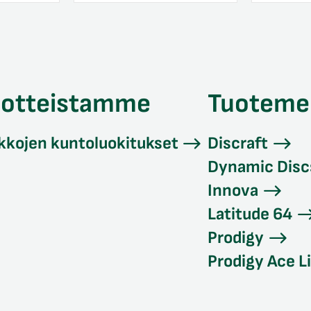
uotteistamme
Tuoteme
kkojen kuntoluokitukset
Discraft
Dynamic Disc
Innova
Latitude 64
Prodigy
Prodigy Ace L