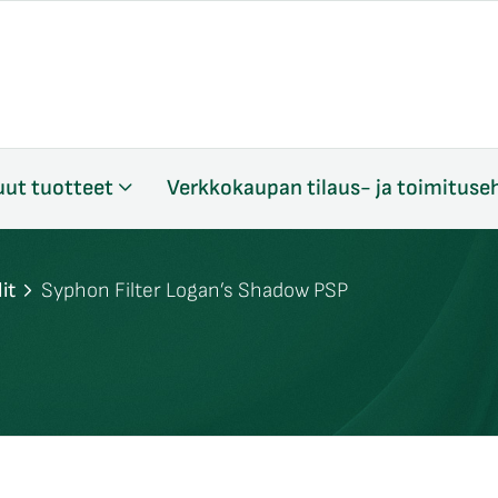
ut tuotteet
Verkkokaupan tilaus- ja toimituse
it
Syphon Filter Logan’s Shadow PSP