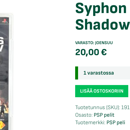
Syphon 
Shadow
VARASTO:
JOENSUU
20,00
€
1 varastossa
Syphon
LISÄÄ OSTOSKORIIN
Filter
Logan's
Tuotetunnus (SKU):
191
Shadow
Osasto:
PSP pelit
PSP
Tuotemerkki:
PSP peli
määrä