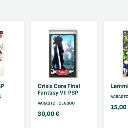
SP
Crisis Core Final
Lemmi
Fantasy VII PSP
U
VARAST
VARASTO:
JOENSUU
15,00
30,00
€