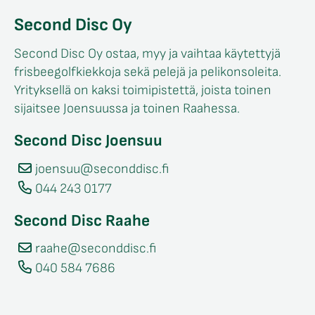
Second Disc Oy
Second Disc Oy ostaa, myy ja vaihtaa käytettyjä
frisbeegolfkiekkoja sekä pelejä ja pelikonsoleita.
Yrityksellä on kaksi toimipistettä, joista toinen
sijaitsee Joensuussa ja toinen Raahessa.
Second Disc Joensuu
joensuu@seconddisc.fi
044 243 0177
Second Disc Raahe
raahe@seconddisc.fi
040 584 7686