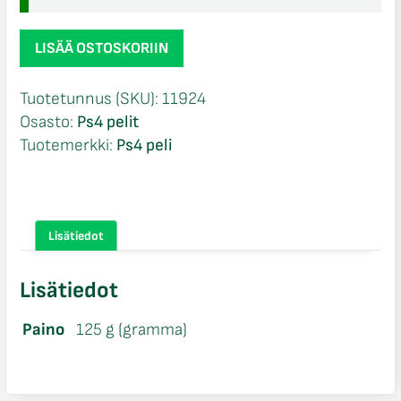
Team
LISÄÄ OSTOSKORIIN
Sonic
Racing
Tuotetunnus (SKU):
11924
loose
Osasto:
Ps4 pelit
Ps4
Tuotemerkki:
Ps4 peli
määrä
Lisätiedot
Lisätiedot
Paino
125 g (gramma)