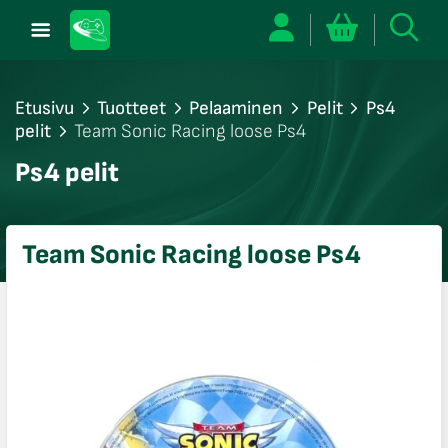
Etusivu
Tuotteet
Pelaaminen
Pelit
Ps4
pelit
Team Sonic Racing loose Ps4
/sulje
Ps4 pelit
likko
/sulje
likko
Team Sonic Racing loose Ps4
/sulje
likko