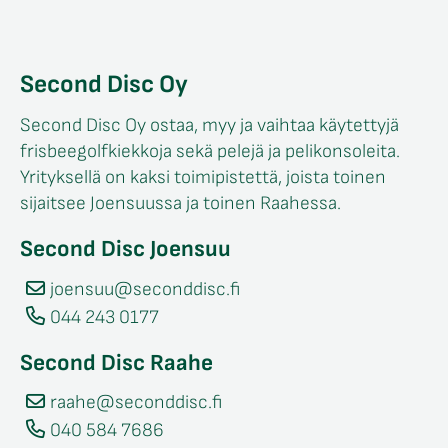
Second Disc Oy
Second Disc Oy ostaa, myy ja vaihtaa käytettyjä
frisbeegolfkiekkoja sekä pelejä ja pelikonsoleita.
Yrityksellä on kaksi toimipistettä, joista toinen
sijaitsee Joensuussa ja toinen Raahessa.
Second Disc Joensuu
joensuu@seconddisc.fi
044 243 0177
Second Disc Raahe
raahe@seconddisc.fi
040 584 7686