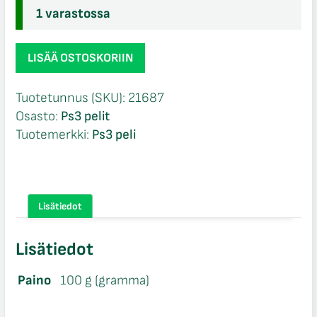
1 varastossa
Teenage
LISÄÄ OSTOSKORIIN
Mutant
Ninja
Tuotetunnus (SKU):
21687
Turtles
Osasto:
Ps3 pelit
Danger
Tuotemerkki:
Ps3 peli
Of
The
Ooze
Ps3
Lisätiedot
määrä
Lisätiedot
Paino
100 g (gramma)