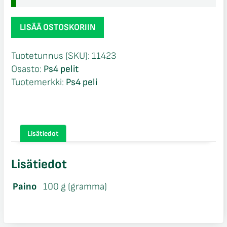
That's
LISÄÄ OSTOSKORIIN
You!
Ps4
Tuotetunnus (SKU):
11423
määrä
Osasto:
Ps4 pelit
Tuotemerkki:
Ps4 peli
Lisätiedot
Lisätiedot
Paino
100 g (gramma)