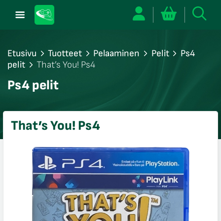
Etusivu
Tuotteet
Pelaaminen
Pelit
Ps4
pelit
That’s You! Ps4
/sulje
Ps4 pelit
likko
/sulje
likko
That’s You! Ps4
/sulje
likko