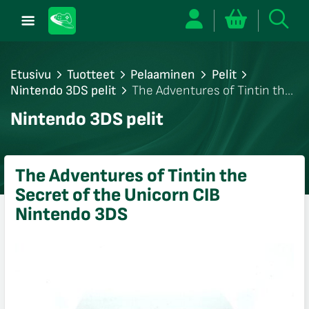
Etusivu
Tuotteet
Pelaaminen
Pelit
Nintendo 3DS pelit
The Adventures of Tintin the
Secret of the Unicorn CIB Nintendo 3DS
/sulje
Nintendo 3DS pelit
likko
/sulje
likko
The Adventures of Tintin the
/sulje
Secret of the Unicorn CIB
likko
Nintendo 3DS