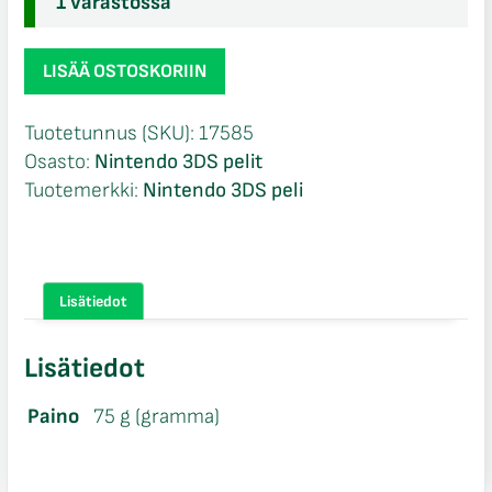
1 varastossa
The
LISÄÄ OSTOSKORIIN
Adventures
of
Tuotetunnus (SKU):
17585
Tintin
Osasto:
Nintendo 3DS pelit
the
Tuotemerkki:
Nintendo 3DS peli
Secret
of
the
Unicorn
Lisätiedot
CIB
Nintendo
Lisätiedot
3DS
määrä
Paino
75 g (gramma)