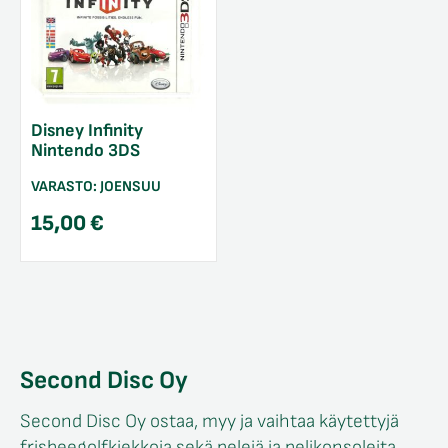
Disney Infinity
Nintendo 3DS
VARASTO:
JOENSUU
15,00
€
Second Disc Oy
Second Disc Oy ostaa, myy ja vaihtaa käytettyjä
frisbeegolfkiekkoja sekä pelejä ja pelikonsoleita.