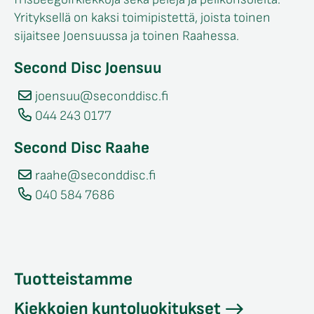
Yrityksellä on kaksi toimipistettä, joista toinen
sijaitsee Joensuussa ja toinen Raahessa.
Second Disc Joensuu
joensuu@seconddisc.fi
044 243 0177
Second Disc Raahe
raahe@seconddisc.fi
040 584 7686
Tuotteistamme
Kiekkojen kuntoluokitukset