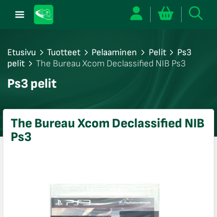
Etusivu
Tuotteet
Pelaaminen
Pelit
Ps3
pelit
The Bureau Xcom Declassified NIB Ps3
/sulje
Ps3 pelit
likko
/sulje
likko
The Bureau Xcom Declassified NIB
/sulje
Ps3
likko