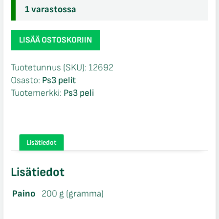
1 varastossa
The
LISÄÄ OSTOSKORIIN
Bureau
Xcom
Tuotetunnus (SKU):
12692
Declassified
Osasto:
Ps3 pelit
NIB
Tuotemerkki:
Ps3 peli
Ps3
määrä
Lisätiedot
Lisätiedot
Paino
200 g (gramma)