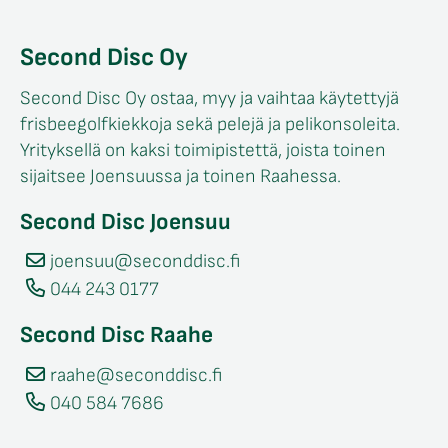
Second Disc Oy
Second Disc Oy ostaa, myy ja vaihtaa käytettyjä
frisbeegolfkiekkoja sekä pelejä ja pelikonsoleita.
Yrityksellä on kaksi toimipistettä, joista toinen
sijaitsee Joensuussa ja toinen Raahessa.
Second Disc Joensuu
joensuu@seconddisc.fi
044 243 0177
Second Disc Raahe
raahe@seconddisc.fi
040 584 7686