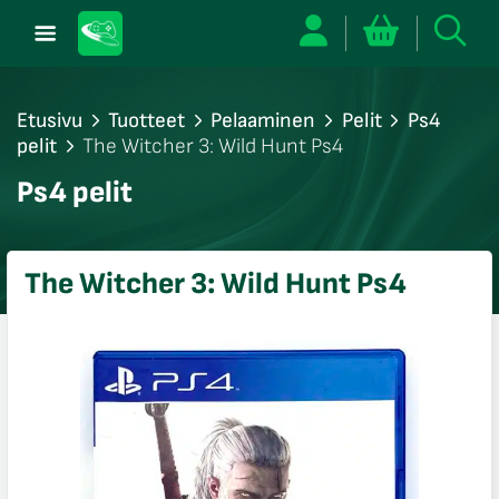
Etusivu
Tuotteet
Pelaaminen
Pelit
Ps4
pelit
The Witcher 3: Wild Hunt Ps4
/sulje
Ps4 pelit
likko
/sulje
likko
The Witcher 3: Wild Hunt Ps4
/sulje
likko