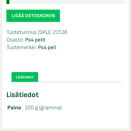
The
LISÄÄ OSTOSKORIIN
Witcher
3:
Tuotetunnus (SKU):
21536
Wild
Osasto:
Ps4 pelit
Hunt
Tuotemerkki:
Ps4 peli
Ps4
määrä
Lisätiedot
Lisätiedot
Paino
100 g (gramma)