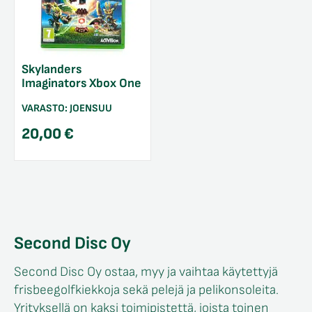
Skylanders
Imaginators Xbox One
VARASTO:
JOENSUU
20,00
€
Second Disc Oy
Second Disc Oy ostaa, myy ja vaihtaa käytettyjä
frisbeegolfkiekkoja sekä pelejä ja pelikonsoleita.
Yrityksellä on kaksi toimipistettä, joista toinen