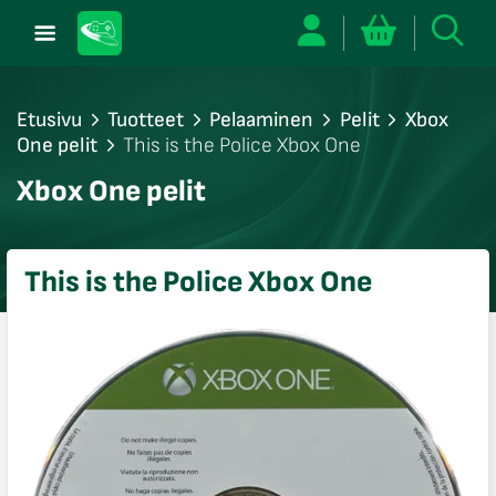
Etusivu
Tuotteet
Pelaaminen
Pelit
Xbox
One pelit
This is the Police Xbox One
/sulje
Xbox One pelit
likko
/sulje
likko
This is the Police Xbox One
/sulje
likko