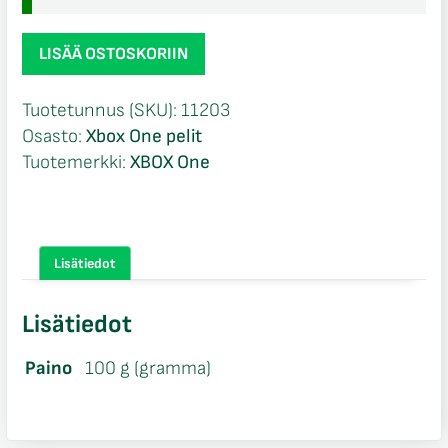
This
LISÄÄ OSTOSKORIIN
is
the
Tuotetunnus (SKU):
11203
Police
Osasto:
Xbox One pelit
Xbox
Tuotemerkki:
XBOX One
One
määrä
Lisätiedot
Lisätiedot
Paino
100 g (gramma)