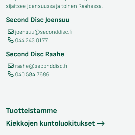
sijaitsee Joensuussa ja toinen Raahessa.
Second Disc Joensuu
joensuu@seconddisc.fi
044 243 0177
Second Disc Raahe
raahe@seconddisc.fi
040 584 7686
Tuotteistamme
Kiekkojen kuntoluokitukset