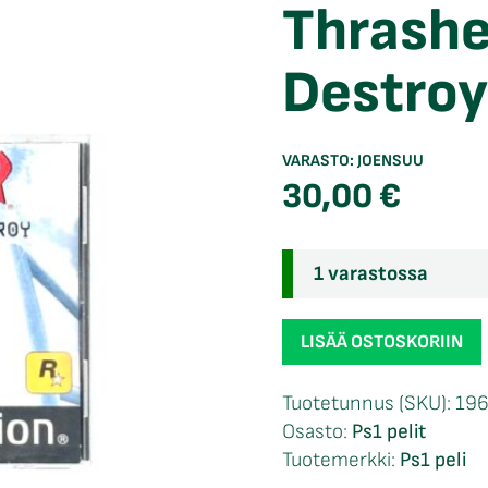
Thrashe
Destroy
VARASTO:
JOENSUU
30,00
€
1 varastossa
Thrasher
LISÄÄ OSTOSKORIIN
Skate
and
Tuotetunnus (SKU):
19
Destroy
Osasto:
Ps1 pelit
Ps1
Tuotemerkki:
Ps1 peli
määrä