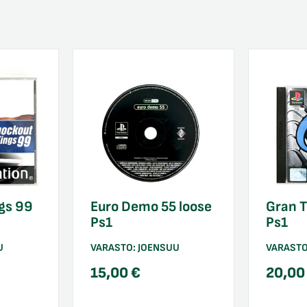
gs 99
Euro Demo 55 loose
Gran T
Ps1
Ps1
U
VARASTO:
JOENSUU
VARAST
15,00
€
20,0