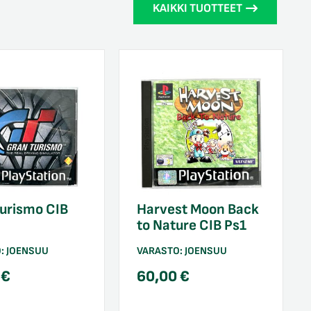
KAIKKI TUOTTEET
urismo CIB
Harvest Moon Back
to Nature CIB Ps1
O:
JOENSUU
VARASTO:
JOENSUU
0
€
60,00
€