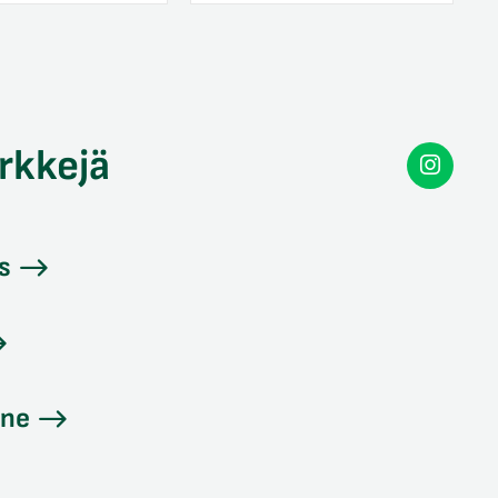
rkkejä
Secon
Instag
s
ine