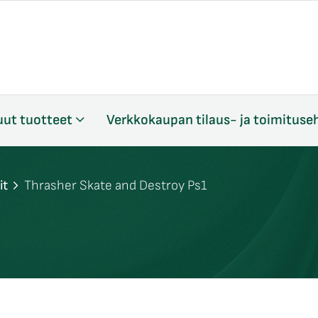
ut tuotteet
Verkkokaupan tilaus- ja toimituse
it
Thrasher Skate and Destroy Ps1