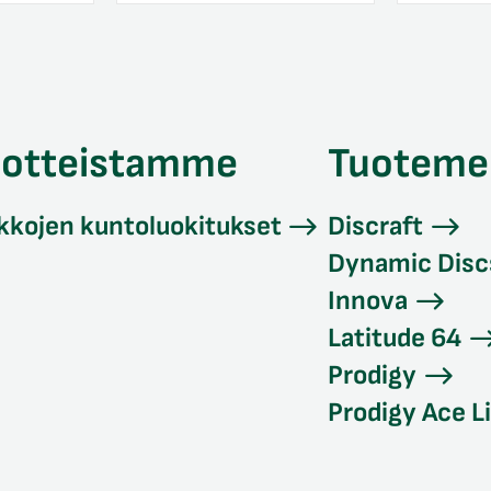
uotteistamme
Tuoteme
kkojen kuntoluokitukset
Discraft
Dynamic Disc
Innova
Latitude 64
Prodigy
Prodigy Ace L