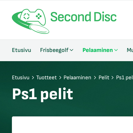
/sulje
Etusivu
Frisbeegolf
Pelaaminen
Mu
likko
/sulje
likko
/sulje
Etusivu
Tuotteet
Pelaaminen
Pelit
Ps1 pel
likko
Ps1 pelit