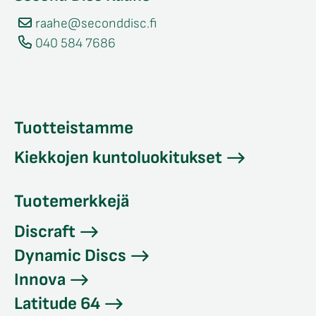
raahe@seconddisc.fi
040 584 7686
Tuotteistamme
Kiekkojen kuntoluokitukset
Tuotemerkkejä
Discraft
Dynamic Discs
Innova
Latitude 64