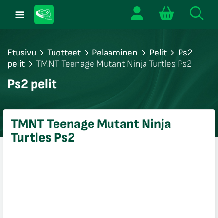
Etusivu
Tuotteet
Pelaaminen
Pelit
Ps2
pelit
TMNT Teenage Mutant Ninja Turtles Ps2
/sulje
Ps2 pelit
likko
/sulje
likko
TMNT Teenage Mutant Ninja
/sulje
Turtles Ps2
likko