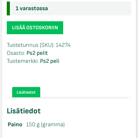
1 varastossa
TMNT
LISÄÄ OSTOSKORIIN
Teenage
Mutant
Tuotetunnus (SKU):
14274
Ninja
Osasto:
Ps2 pelit
Turtles
Tuotemerkki:
Ps2 peli
Ps2
määrä
Lisätiedot
Lisätiedot
Paino
150 g (gramma)