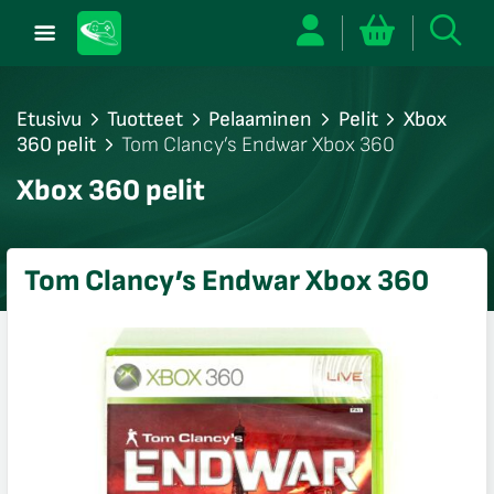
Etusivu
Tuotteet
Pelaaminen
Pelit
Xbox
360 pelit
Tom Clancy’s Endwar Xbox 360
/sulje
Xbox 360 pelit
likko
/sulje
likko
Tom Clancy’s Endwar Xbox 360
/sulje
likko