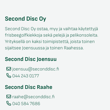
Second Disc Oy
Second Disc Oy ostaa, myy ja vaihtaa käytettyjä
frisbeegolfkiekkoja sekä pelejä ja pelikonsoleita.
Yrityksellä on kaksi toimipistettä, joista toinen
sijaitsee Joensuussa ja toinen Raahessa.
Second Disc Joensuu
joensuu@seconddisc.fi
044 243 0177
Second Disc Raahe
raahe@seconddisc.fi
040 584 7686