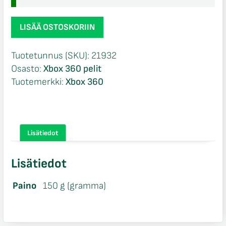
Tom
LISÄÄ OSTOSKORIIN
Clancy's
Endwar
Tuotetunnus (SKU):
21932
Xbox
Osasto:
Xbox 360 pelit
360
Tuotemerkki:
Xbox 360
määrä
Lisätiedot
Lisätiedot
Paino
150 g (gramma)